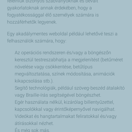
felelniük bizonyos szabványoknak és bevált
gyakorlatoknak annak érdekében, hogy a
fogyatékossággal élő személyek számára is
hozzáférhetők legyenek.
Egy akadálymentes weboldal például lehetővé teszi a
felhasználók számára, hogy:
Az operációs rendszeren és/vagy a böngészőn
keresztül testreszabhatja a megjelenítést (betűméret
növelése vagy csökkentése, betűtípus
megváltoztatása, színek módosítása, animációk
kikapcsolása stb.).
Segítő technológiák, például szöveg-beszéd átalakító
vagy Braille-írás segítségével böngészhet.
Egér használata nélkül, kizárólag billentyűzettel,
kapcsolókkal vagy érintőképernyővel navigálhat.
Videókat és hangtartalmakat feliratokkal és/vagy
átírásokkal nézhet.
És még sok más.