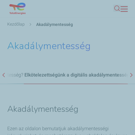
Ugrás
Keresés
a
tartalomra
Morzsa
Kezdőlap
Akadálymentesség
Akadálymentesség
ymentesség?
Elkötelezettségünk a digitális akadálymentesség me
Előző
K
Akadálymentesség
Ezen az oldalon bemutatjuk akadálymentességi