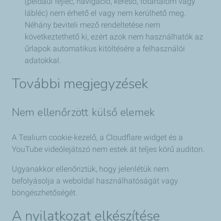
(például fejléc, navigáció, kereső, főtartalom vagy
lábléc) nem érhető el vagy nem kerülhető meg.
Néhány beviteli mező rendeltetése nem
következtethető ki, ezért azok nem használhatók az
űrlapok automatikus kitöltésére a felhasználói
adatokkal.
További megjegyzések
Nem ellenőrzött külső elemek
A Tealium cookie-kezelő, a Cloudflare widget és a
YouTube videólejátszó nem estek át teljes körű auditon.
Ugyanakkor ellenőriztük, hogy jelenlétük nem
befolyásolja a weboldal használhatóságát vagy
böngészhetőségét.
A nyilatkozat elkészítése