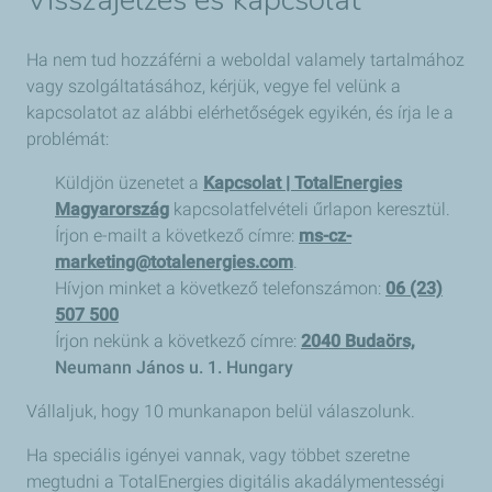
Visszajelzés és kapcsolat
Ha nem tud hozzáférni a weboldal valamely tartalmához
vagy szolgáltatásához, kérjük, vegye fel velünk a
kapcsolatot az alábbi elérhetőségek egyikén, és írja le a
problémát:
Küldjön üzenetet a
Kapcsolat | TotalEnergies
Magyarország
kapcsolatfelvételi űrlapon keresztül.
Írjon e-mailt a következő címre:
ms-cz-
marketing@totalenergies.com
.
Hívjon minket a következő telefonszámon:
06 (23)
507 500
Írjon nekünk a következő címre:
2040 Budaörs,
Neumann János u. 1. Hungary
Vállaljuk, hogy 10 munkanapon belül válaszolunk.
Ha speciális igényei vannak, vagy többet szeretne
megtudni a TotalEnergies digitális akadálymentességi