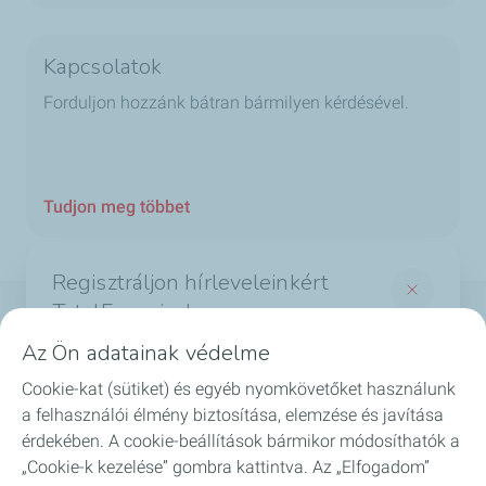
Kapcsolatok
Forduljon hozzánk bátran bármilyen kérdésével.
Tudjon meg többet
Regisztráljon hírleveleinkért
TotalEnergies!
Termékek
Az Ön adatainak védelme
És értesüljön a legérdekesebb hírekről a
Cookie-kat (sütiket) és egyéb nyomkövetőket használunk
Szolgáltatások
TotalEnergies világából
a felhasználói élmény biztosítása, elemzése és javítása
*Required fields
érdekében. A cookie-beállítások bármikor módosíthatók a
Biztonság
„Cookie-k kezelése” gombra kattintva. Az „Elfogadom”
*
Email