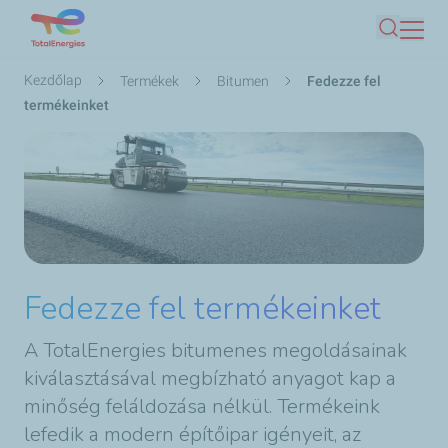
Ugrás
Keresés
a
tartalomra
Morzsa
Kezdőlap
Termékek
Bitumen
Fedezze fel
termékeinket
Fedezze fel termékeinket
A TotalEnergies bitumenes megoldásainak
kiválasztásával megbízható anyagot kap a
minőség feláldozása nélkül. Termékeink
lefedik a modern építőipar igényeit, az