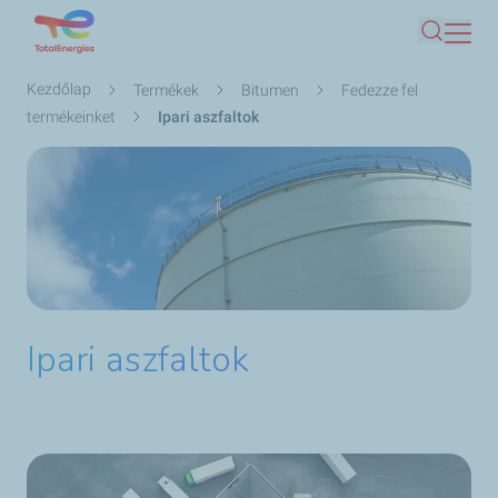
Ugrás
Keresés
a
tartalomra
Morzsa
Kezdőlap
Termékek
Bitumen
Fedezze fel
termékeinket
Ipari aszfaltok
Ipari aszfaltok