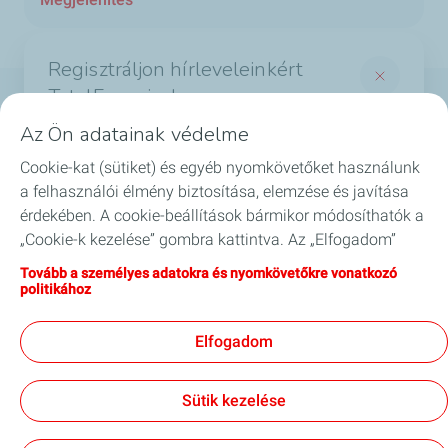
Regisztráljon hírleveleinkért
TotalEnergies!
Termékek
Az Ön adatainak védelme
És értesüljön a legérdekesebb hírekről a
Szolgáltatások
Cookie-kat (sütiket) és egyéb nyomkövetőket használunk
TotalEnergies világából
a felhasználói élmény biztosítása, elemzése és javítása
*Required fields
Biztonság
érdekében. A cookie-beállítások bármikor módosíthatók a
„Cookie-k kezelése” gombra kattintva. Az „Elfogadom”
*
Email
GYIK
gombra kattintva hozzájárul valamennyi cookie
Tovább a személyes adatokra és nyomkövetőkre vonatkozó
tárolásához. Amennyiben az „Elutasítom” gombra kattint,
politikához
Blog
csak a webhely megfelelő működéséhez szükséges
I agree to receive commercial information by
technikai cookie-kat használjuk. További információkért
*
email.
Elfogadom
látogasson el a „Személyes adatokra és nyomkövetőkre
vonatkozó politika” oldalra.
Legal mentions
Sütik kezelése
Kapcsolat
Jogi impresszum
Általános szerződési feltételek
Akadálymentesség
Oldaltérkép