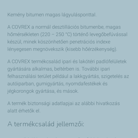
Kemény bitumen magas lágyulásponttal.
A COVREX a normál desztillációs bitumenbe, magas
hőmérsékleten (220 – 250 °C) történő levegőbefúvással
készül, minek köszönhetően penetrációs indexe
lényegesen megnövekszik (kisebb hőérzékenység).
A COVREX termékcsalád ipari és lakótéri padlófelületek
gyártására alkalmas, beltérben is. További ipari
felhasználási terület például a lakkgyártás, szigetelés az
autóiparban, gumigyártás, nyomdafestékek és
jégkorongok gyártása, és mások.
A termék biztonsági adatlapjai az alábbi hivatkozás
alatt érhetők el.
A termékcsalád jellemzői: