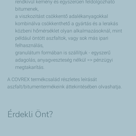
rendkívül kemény és egyszerűen feldolgozható
bitumenek,
a viszkozitást csökkentő adalékanyagokkal
kombinálva csökkenthető a gyártás és a lerakás
közbeni hőmérséklet olyan alkalmazásoknál, mint
például öntött aszfaltok, vagy sok más ipari
felhasználás,
granulátum formában is szállítjuk - egyszerű
adagolás, anyagveszteség nélkül => pénzügyi
megtakarítás.
A COVREX termékcsalád részletes leírását
aszfalt/bitumentermékeink áttekintésében olvashatja.
Érdekli Önt?