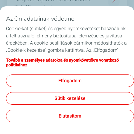
TotalEnergies!
Termékek
Az Ön adatainak védelme
És értesüljön a legérdekesebb hírekről a
Cookie-kat (sütiket) és egyéb nyomkövetőket használunk
Szolgáltatások
TotalEnergies világából
a felhasználói élmény biztosítása, elemzése és javítása
*Required fields
érdekében. A cookie-beállítások bármikor módosíthatók a
Biztonság
„Cookie-k kezelése” gombra kattintva. Az „Elfogadom”
*
Email
gombra kattintva hozzájárul valamennyi cookie
GYIK
Tovább a személyes adatokra és nyomkövetőkre vonatkozó
tárolásához. Amennyiben az „Elutasítom” gombra kattint,
politikához
csak a webhely megfelelő működéséhez szükséges
Blog
I agree to receive commercial information by
technikai cookie-kat használjuk. További információkért
*
email.
Elfogadom
látogasson el a „Személyes adatokra és nyomkövetőkre
vonatkozó politika” oldalra.
Legal mentions
Sütik kezelése
Kapcsolat
Jogi impresszum
Általános szerződési feltételek
Akadálymentesség
Oldaltérkép
Adatvédelmi és süti (Cookie) szabályzat
Cookies
Elutasítom
Subscribe
TotalEnergies 2026