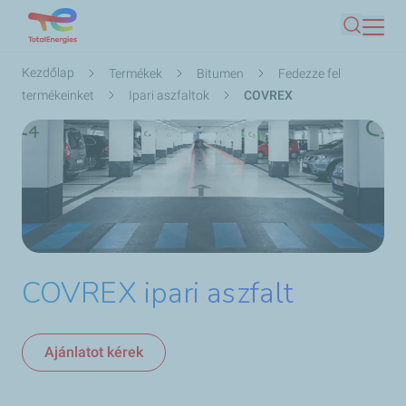
Ugrás
Keresés
a
tartalomra
Morzsa
Kezdőlap
Termékek
Bitumen
Fedezze fel
termékeinket
Ipari aszfaltok
COVREX
COVREX ipari aszfalt
Ajánlatot kérek