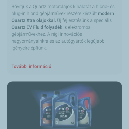
Bővítjük a Quartz motorolajok kínálatát a hibrid- és
plug-in hibrid gépjárművek részére készült
modern
Quartz Xtra
olajokkal.
Új fejlesztésünk a speciális
Quartz EV Fluid folyadék
is elektromos
gépjárművekhez. A régi innovációs
hagyományainkra és az autógyártók legújabb
igényeire építünk.
További információ