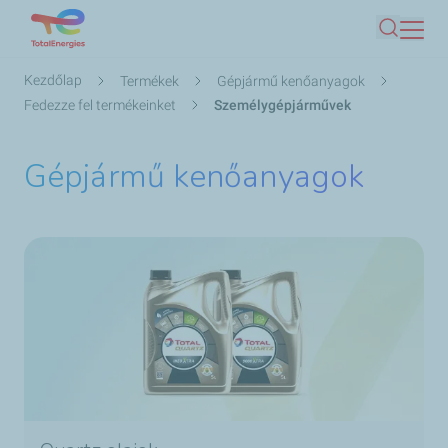
Ugrás
Keresés
a
tartalomra
Morzsa
Kezdőlap
Termékek
Gépjármű kenőanyagok
Fedezze fel termékeinket
Személygépjárművek
Gépjármű kenőanyagok