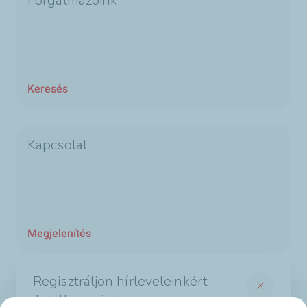
Forgalmazóink
Keresés
Kapcsolat
Megjelenítés
Regisztráljon hírleveleinkért
TotalEnergies!