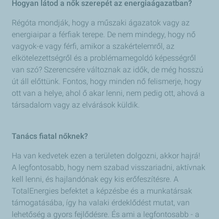
Hogyan látod a nők szerepét az energiaágazatban?
Régóta mondják, hogy a műszaki ágazatok vagy az
energiaipar a férfiak terepe. De nem mindegy, hogy nő
vagyok-e vagy férfi, amikor a szakértelemről, az
elkötelezettségről és a problémamegoldó képességről
van szó? Szerencsére változnak az idők, de még hosszú
út áll előttünk. Fontos, hogy minden nő felismerje, hogy
ott van a helye, ahol ő akar lenni, nem pedig ott, ahová a
társadalom vagy az elvárások küldik.
Tanács fiatal nőknek?
Ha van kedvetek ezen a területen dolgozni, akkor hajrá!
A legfontosabb, hogy nem szabad visszariadni, aktívnak
kell lenni, és hajlandónak egy kis erőfeszítésre. A
TotalEnergies befektet a képzésbe és a munkatársak
támogatásába, így ha valaki érdeklődést mutat, van
lehetőség a gyors fejlődésre. És ami a legfontosabb - a