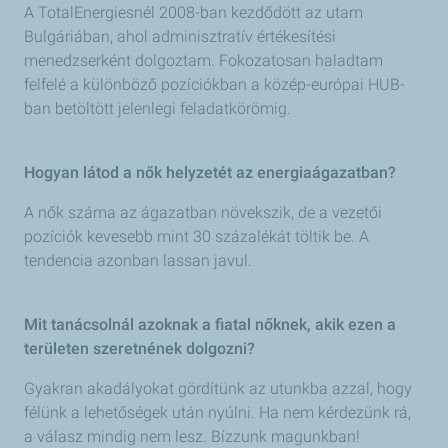
A TotalEnergiesnél 2008-ban kezdődött az utam
Bulgáriában, ahol adminisztratív értékesítési
menedzserként dolgoztam. Fokozatosan haladtam
felfelé a különböző pozíciókban a közép-európai HUB-
ban betöltött jelenlegi feladatkörömig.
Hogyan látod a nők helyzetét az energiaágazatban?
A nők száma az ágazatban növekszik, de a vezetői
pozíciók kevesebb mint 30 százalékát töltik be. A
tendencia azonban lassan javul.
Mit tanácsolnál azoknak a fiatal nőknek, akik ezen a
területen szeretnének dolgozni?
Gyakran akadályokat gördítünk az utunkba azzal, hogy
félünk a lehetőségek után nyúlni. Ha nem kérdezünk rá,
a válasz mindig nem lesz. Bízzunk magunkban!