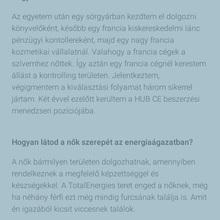
Az egyetem után egy sörgyárban kezdtem el dolgozni
könyvelőként, később egy francia kiskereskedelmi lánc
pénzügyi kontollereként, majd egy nagy francia
kozmetikai vállalatnál. Valahogy a francia cégek a
szívemhez nőttek. Így aztán egy francia cégnél kerestem
állást a kontrolling területen. Jelentkeztem,
végigmentem a kiválasztási folyamat három sikerrel
jártam. Két évvel ezelőtt kerültem a HUB CE beszerzési
menedzseri pozíciójába.
Hogyan látod a nők szerepét az energiaágazatban?
A nők bármilyen területen dolgozhatnak, amennyiben
rendelkeznek a megfelelő képzettséggel és
készségekkel. A TotalEnergies teret enged a nőknek, még
ha néhány férfi ezt még mindig furcsának találja is. Amit
én igazából kicsit viccesnek találok.