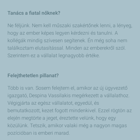
Tanács a fiatal nőknek?
Ne féljünk. Nem kell műszaki szakértőnek lenni, a lényeg,
hogy az ember képes legyen kérdezni és tanulni. A
kollégák mindig szívesen segítenek. Én még soha nem
találkoztam elutasítással. Minden az emberekről szól.
Szerintem ez a vállalat legnagyobb értéke.
Felejthetetlen pillanat?
Több is van. Sosem felejtem el, amikor az új ügyvezető
igazgató, Despina Vassilakis megérkezett a vállalathoz.
Végigjárta az egész vállalatot, egyedül, és
bemutatkozott, kezet fogott mindenkivel. Ezzel rögtön az
elején megtörte a jeget, éreztette velünk, hogy egy
közülünk. Tetszik, amikor valaki még a nagyon magas
pozícióban is emberi marad.