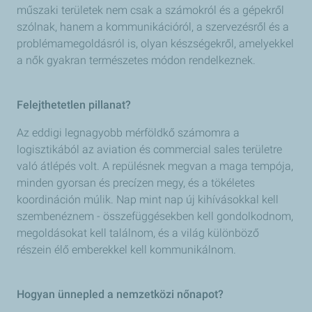
műszaki területek nem csak a számokról és a gépekről
szólnak, hanem a kommunikációról, a szervezésről és a
problémamegoldásról is, olyan készségekről, amelyekkel
a nők gyakran természetes módon rendelkeznek.
Felejthetetlen pillanat?
Az eddigi legnagyobb mérföldkő számomra a
logisztikából az aviation és commercial sales területre
való átlépés volt. A repülésnek megvan a maga tempója,
minden gyorsan és precízen megy, és a tökéletes
koordináción múlik. Nap mint nap új kihívásokkal kell
szembenéznem - összefüggésekben kell gondolkodnom,
megoldásokat kell találnom, és a világ különböző
részein élő emberekkel kell kommunikálnom.
Hogyan ünnepled a nemzetközi nőnapot?