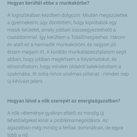
Hogyan kerültél ebbe a munkakörbe?
A logisztikában kezdtem dolgozni. Miután megszülettek
a gyermekeim, úgy döntöttem, hogy kipróbálok egy
másik területet, amely jobban összeegyeztethető a
családommal. Így kerültem a TotalEnergieshez. Három
év alatt ez a harmadik munkaköröm, és nagyon jól
érzem magam itt. A korábbi munkatapasztalatom segít
abban, hogy jobban megértsem a folyamatokat, és
elmondhatom, hogy minden oldalról belekóstoltam a
szakmába. Itt soha nincs unalmas pillanat - minden nap
új kihívást jelent.
Hogyan látod a nők szerepét az energiaágazatban?
A nők véleménye gyakran eltérő; ez mindig új
lehetőségeket kínál a problémamegoldásra. Az
ágazatban még mindig a férfiak dominálnak, de egyre
több a nő.