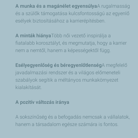
A munka és a magánélet egyensúlya
A rugalmasság
és a szülők támogatása kulcsfontosságú az egyenlő
esélyek biztosításához a karrierépítésben.
A minták hiánya
Több női vezető inspirálja a
fiatalabb korosztályt, és megmutatja, hogy a karrier
nem a nemtől, hanem a képességektől függ.
Esélyegyenlőség és béregyenlőtlenség
A megfelelő
javadalmazási rendszer és a világos előmeneteli
szabályok segítik a méltányos munkakörnyezet
kialakítását.
A pozitív változás iránya
A sokszínűség és a befogadás nemcsak a vállalatok,
hanem a társadalom egésze számára is fontos.