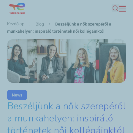
Ugrás
Keresés
a
tartalomra
Morzsa
Kezdőlap
Blog
Beszéljünk a nők szerepéről a
munkahelyen: inspiráló történetek női kollégáinktól
News
Beszéljünk a nők szerepéről
a munkahelyen: inspiráló
történetek női kollégáinktól