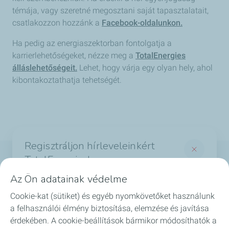
témája, vagy szeretné megosztani saját tapasztalatait,
csatlakozzon hozzánk a
Facebook-oldalunkon.
Ha pedig az energiaszektorban fontolgatja a
karrierlehetőségeket, nézze meg a
TotalEnergies
álláslehetőségeit.
Lehet, hogy várja egy olyan hely, ahol
kibontakoztathatja tehetségét.
Regisztráljon hírleveleinkért
TotalEnergies!
Termékek
Az Ön adatainak védelme
És értesüljön a legérdekesebb hírekről a
Szolgáltatások
Cookie-kat (sütiket) és egyéb nyomkövetőket használunk
TotalEnergies világából
a felhasználói élmény biztosítása, elemzése és javítása
Biztonság
*Required fields
érdekében. A cookie-beállítások bármikor módosíthatók a