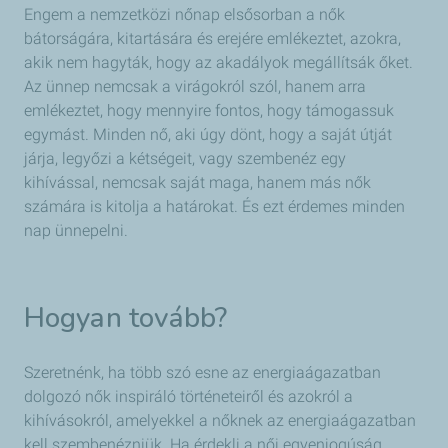
Engem a nemzetközi nőnap elsősorban a nők
bátorságára, kitartására és erejére emlékeztet, azokra,
akik nem hagyták, hogy az akadályok megállítsák őket.
Az ünnep nemcsak a virágokról szól, hanem arra
emlékeztet, hogy mennyire fontos, hogy támogassuk
egymást. Minden nő, aki úgy dönt, hogy a saját útját
járja, legyőzi a kétségeit, vagy szembenéz egy
kihívással, nemcsak saját maga, hanem más nők
számára is kitolja a határokat. És ezt érdemes minden
nap ünnepelni.
Hogyan tovább?
Szeretnénk, ha több szó esne az energiaágazatban
dolgozó nők inspiráló történeteiről és azokról a
kihívásokról, amelyekkel a nőknek az energiaágazatban
kell szembenézniük. Ha érdekli a női egyenjogúság