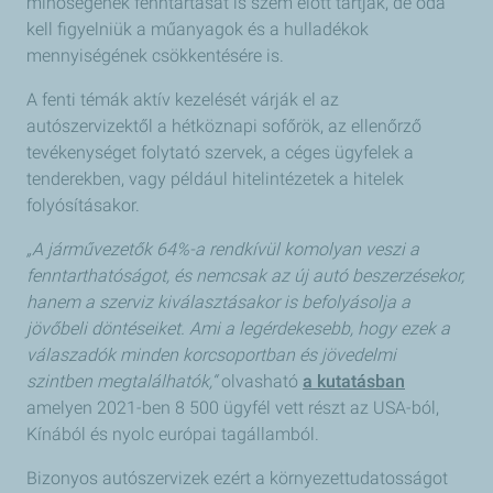
minőségének fenntartását is szem előtt tartják, de oda
kell figyelniük a műanyagok és a hulladékok
mennyiségének csökkentésére is.
A fenti témák aktív kezelését várják el az
autószervizektől a hétköznapi sofőrök, az ellenőrző
tevékenységet folytató szervek, a céges ügyfelek a
tenderekben, vagy például hitelintézetek a hitelek
folyósításakor.
„A járművezetők 64%-a rendkívül komolyan veszi a
fenntarthatóságot, és nemcsak az új autó beszerzésekor,
hanem a szerviz kiválasztásakor is befolyásolja a
jövőbeli döntéseiket. Ami a legérdekesebb, hogy ezek a
válaszadók minden korcsoportban és jövedelmi
szintben megtalálhatók,“
olvasható
a kutatásban
amelyen 2021-ben 8 500 ügyfél vett részt az USA-ból,
Kínából és nyolc európai tagállamból.
Bizonyos autószervizek ezért a környezettudatosságot