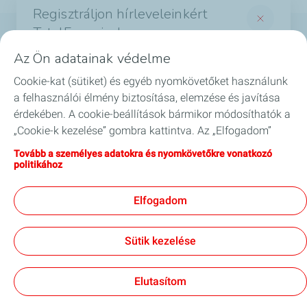
Regisztráljon hírleveleinkért
TotalEnergies!
Termékek
Az Ön adatainak védelme
És értesüljön a legérdekesebb hírekről a
Cookie-kat (sütiket) és egyéb nyomkövetőket használunk
Szolgáltatások
TotalEnergies világából
a felhasználói élmény biztosítása, elemzése és javítása
*Required fields
érdekében. A cookie-beállítások bármikor módosíthatók a
Biztonság
„Cookie-k kezelése” gombra kattintva. Az „Elfogadom”
*
Email
gombra kattintva hozzájárul valamennyi cookie
GYIK
Tovább a személyes adatokra és nyomkövetőkre vonatkozó
tárolásához. Amennyiben az „Elutasítom” gombra kattint,
politikához
csak a webhely megfelelő működéséhez szükséges
Blog
I agree to receive commercial information by
technikai cookie-kat használjuk. További információkért
*
email.
Elfogadom
látogasson el a „Személyes adatokra és nyomkövetőkre
vonatkozó politika” oldalra.
Legal mentions
Sütik kezelése
Kapcsolat
Jogi impresszum
Általános szerződési feltételek
Akadálymentesség
Oldaltérkép
Adatvédelmi és süti (Cookie) szabályzat
Cookies
Elutasítom
Subscribe
TotalEnergies 2026