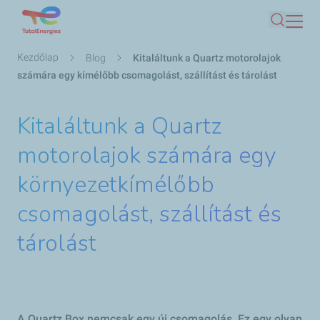
Ugrás
Keresés
a
tartalomra
Morzsa
Kezdőlap
Blog
Kitaláltunk a Quartz motorolajok
számára egy kímélőbb csomagolást, szállítást és tárolást
Kitaláltunk a Quartz
motorolajok számára egy
környezetkímélőbb
csomagolást, szállítást és
tárolást
A Quartz Box nemcsak egy új csomagolás. Ez egy olyan