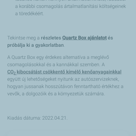
a korábbi csomagolás ártalmatlanítási költségeinek
a töredékéért.
Tekintse meg a
részletes
Quartz Box ajánlatot
és
próbálja ki a gyakorlatban
.
A Quartz Box egy érdekes alternatíva a meglévő
csomagolásokkal és a kannákkal szemben. A
CO
kibocsátást csökkentő kímélő kenőanyagainkkal
2
együtt új lehetőségeket nyitunk az autószervizeknek,
hogyan jussanak hosszútávon fenntartható értékhez a
vevők, a dolgozóik és a környezetük számára.
Kiadás dátuma: 2022.04.21.