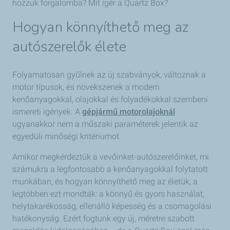
hozzuk forgalomba? Mit ígér a Quartz Box?
Hogyan könnyíthető meg az
autószerelők élete
Folyamatosan gyűlnek az új szabványok, változnak a
motor típusok, és növekszenek a modern
kenőanyagokkal, olajokkal és folyadékokkal szembeni
ismereti igények. A
gépjármű motorolajoknál
ugyanakkor nem a műszaki paraméterek jelentik az
egyedüli minőségi kritériumot.
Amikor megkérdeztük a vevőinket-autószerelőinket, mi
számukra a legfontosabb a kenőanyagokkal folytatott
munkában, és hogyan könnyíthető meg az életük, a
legtöbben ezt mondták: a könnyű és gyors használat,
helytakarékosság, ellenálló képesség és a csomagolási
hatékonyság. Ezért fogtunk egy új, méretre szabott