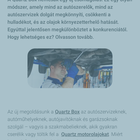
módszer, amely mind az autószerelők, mind az
autószervizek dolgát megkönnyíti, csökkenti a
hulladékot, és az olajok környezetterhelő hatását.
Egyúttal jelentősen megkülönböztet a konkurenciától.
Hogy lehetséges ez? Olvasson tovább.
Az új megoldásunk a
Quartz Box
az autószervizeknek,
autóműhelyeknek, autójavítóknak és garázsoknak
szolgál – vagyis a szakmabelieknek, akik gyakran
cserélik vagy töltik fel a
Quartz motorolajokat
. Miért