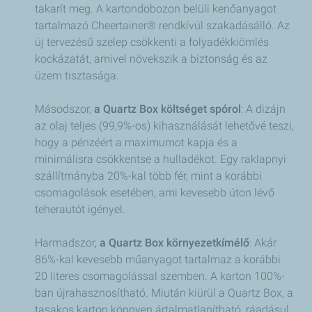
takarít meg. A kartondobozon belüli kenőanyagot
tartalmazó Cheertainer® rendkívül szakadásálló. Az
új tervezésű szelep csökkenti a folyadékkiömlés
kockázatát, amivel növekszik a biztonság és az
üzem tisztasága.
Másodszor,
a Quartz Box költséget spórol
: A dizájn
az olaj teljes (99,9%-os) kihasználását lehetővé teszi,
hogy a pénzéért a maximumot kapja és a
minimálisra csökkentse a hulladékot. Egy raklapnyi
szállítmányba 20%-kal több fér, mint a korábbi
csomagolások esetében, ami kevesebb úton lévő
teherautót igényel.
Harmadszor,
a Quartz Box környezetkímélő
: Akár
86%-kal kevesebb műanyagot tartalmaz a korábbi
20 literes csomagolással szemben. A karton 100%-
ban újrahasznosítható. Miután kiürül a Quartz Box, a
tasakos karton könnyen ártalmatlanítható, ráadásul