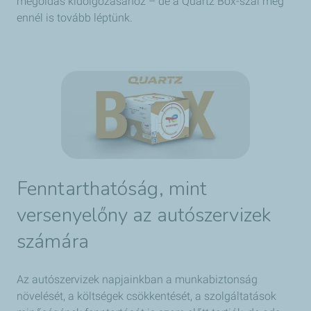
megoldás kidolgozásához – de a Quartz Box-szal még
ennél is tovább léptünk.
Fenntarthatóság, mint
versenyelőny az autószervizek
számára
Az autószervizek napjainkban a munkabiztonság
növelését, a költségek csökkentését, a szolgáltatások