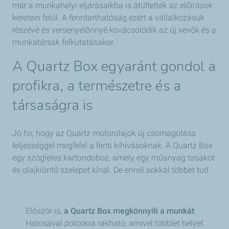
már a munkahelyi eljárásaikba is átültették az előírások
keretein felül. A fenntarthatóság ezért a vállalkozásuk
részévé és versenyelőnnyé kovácsolódik az új vevők és a
munkatársak felkutatásakor.
A Quartz Box egyaránt gondol a
profikra, a természetre és a
társaságra is
Jó hír, hogy az Quartz motorolajok új csomagolása
teljességgel megfelel a fenti kihívásoknak. A Quartz Box
egy szögletes kartondoboz, amely egy műanyag tasakot
és olajkiöntő szelepet kínál. De ennél sokkal többet tud.
Először is,
a Quartz Box megkönnyíti a munkát
:
Hatosával polcokra rakható, amivel többlet helyet