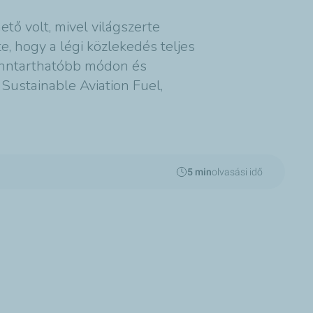
tő volt, mivel világszerte
te, hogy a légi közlekedés teljes
fenntarthatóbb módon és
 Sustainable Aviation Fuel,
5 min
olvasási idő