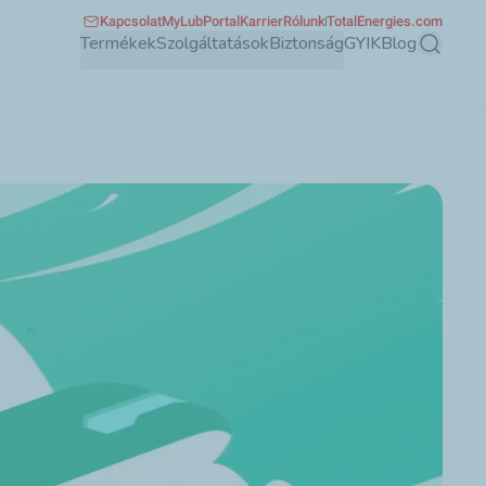
Kapcsolat
MyLubPortal
Karrier
Rólunk
TotalEnergies.com
Termékek
Szolgáltatások
Biztonság
GYIK
Blog
Keresés