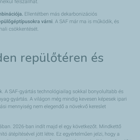
élkül felszállhat.
binációja.
Ellentétben más dekarbonizációs
repülőgéptípusokra várni
. A SAF már ma is működik, és
ali csökkentését.
den repülőtéren és
k. A SAF-gyártás technológiailag sokkal bonyolultabb és
yag-gyártás. A világon még mindig kevesen képesek ipari
tási mennyiség nem elegendő a növekvő kereslet
pában. 2026-ban indít majd el egy következőt. Mindkettő
tó átépítésével jött létre. Ez egyértelműen jelzi, hogy a