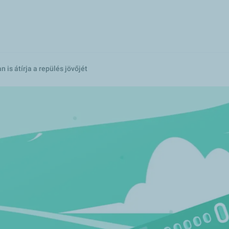
Ugrás
a
tartalomra
is átírja a repülés jövőjét