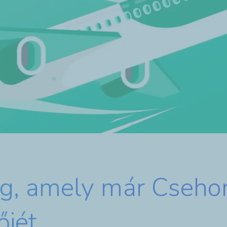
g, amely már Csehor
őjét