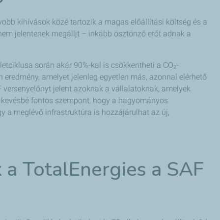
obb kihívások közé tartozik a magas előállítási költség és a
nem jelentenek megálljt – inkább ösztönző erőt adnak a
életciklusa során akár 90%-kal is csökkentheti a CO₂-
 eredmény, amelyet jelenleg egyetlen más, azonnal elérhető
F versenyelőnyt jelent azoknak a vállalatoknak, amelyek
Nem kevésbé fontos szempont, hogy a hagyományos
y a meglévő infrastruktúra is hozzájárulhat az új,
k a TotalEnergies a SAF