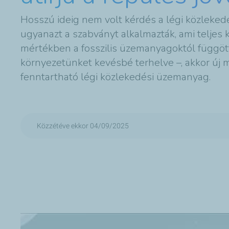
Hosszú ideig nem volt kérdés a légi közlekedé
ugyanazt a szabványt alkalmazták, ami teljes ko
mértékben a fosszilis üzemanyagoktól függött
környezetünket kevésbé terhelve –, akkor új m
fenntartható légi közlekedési üzemanyag.
Közzétéve ekkor 04/09/2025