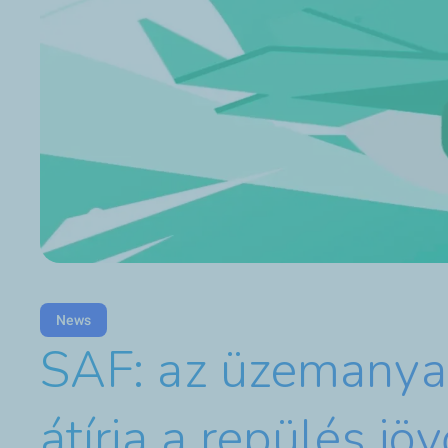
News
SAF: az üzemanya
átírja a repülés jöv