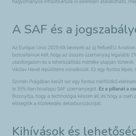
hagyományos infrastruktúra is sikeresen átalakítható, megn
A SAF és a jogszabály
Az Európai Unió 2025-től bevezeti az új RefuelEU Aviation
biztosítaniuk kell, hogy az összes üzemanyag legalább 2%
utasforgalom és a teherszállítás mértéke alapján történik
Václav Havel repülőtérre vonatkozik. Ez egy fontos lépés,
Szintén Prágában került sor egy fontos mérföldkő elérésére
le 35%-ban bioalapú SAF üzemanyagot.
Ez a pillanat a c
Bizonyítja, hogy a technológia készen áll, és hogy a cseh
elősegítik a közlekedés dekarbonizációját.
Kihívások és lehetősé