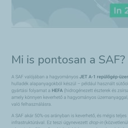
Mi is pontosan a SAF?
A SAF valójában a hagyományos
JET A-1 repülőgép-üz
hulladék alapanyagokból készül – például használt sütőol
gyártási folyamat a
HEFA
(hidrogénezett észterek és zsí
amely könnyen keverhető a hagyományos üzemanyaggal, 
való felhasználásra.
A SAF akár 50%-os arányban is keverhető, és mégis teljes 
infrastruktúrával. Ez teszi úgynevezett
drop-in
(közvetlenü