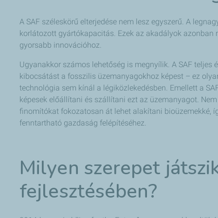
A SAF széleskörű elterjedése nem lesz egyszerű. A legnagy
korlátozott gyártókapacitás. Ezek az akadályok azonban 
gyorsabb innovációhoz.
Ugyanakkor számos lehetőség is megnyílik.
A SAF teljes 
kibocsátást a fosszilis üzemanyagokhoz képest – ez olyan
technológia sem kínál a légiközlekedésben. Emellett a SA
képesek előállítani és szállítani ezt az üzemanyagot. 
finomítókat fokozatosan át lehet alakítani bioüzemekké, íg
fenntartható gazdaság felépítéséhez.
Milyen szerepet játszi
fejlesztésében?