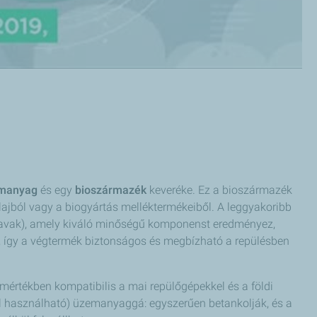
emanyag
és egy
bioszármazék
keveréke. Ez a bioszármazék
ajból vagy a biogyártás melléktermékeiből. A leggyakoribb
rsavak), amely kiváló minőségű komponenst eredményez,
így a végtermék biztonságos és megbízható a repülésben
mértékben kompatibilis a mai repülőgépekkel és a földi
l használható) üzemanyaggá: egyszerűen betankolják, és a