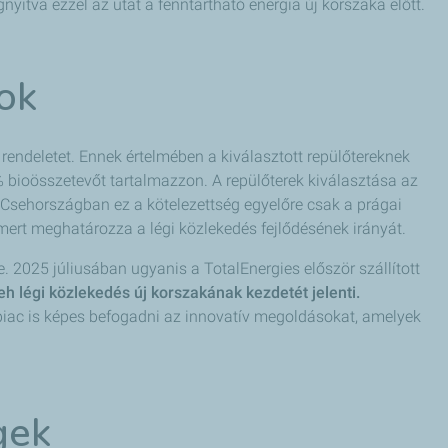
yitva ezzel az utat a fenntartható energia új korszaka előtt.
ok
 rendeletet. Ennek értelmében a kiválasztott repülőtereknek
 bioösszetevőt tartalmazzon. A repülőterek kiválasztása az
. Csehországban ez a kötelezettség egyelőre csak a prágai
 mert meghatározza a légi közlekedés fejlődésének irányát.
. 2025 júliusában ugyanis a TotalEnergies először szállított
seh légi közlekedés új korszakának kezdetét jelenti.
 piac is képes befogadni az innovatív megoldásokat, amelyek
gek