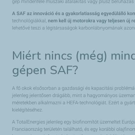
gép mindenféle műszaki átalakítás vagy plusz beruházás n
A SAF az innováció és a gyakorlatiasság egyedülálló kom
technológiákkal,
nem kell új motorokra vagy teljesen új 
lehetővé teszi a légitársaságok karbonlábnyomának azonn
Miért nincs (még) min
gépen SAF?
A fő okok elsősorban a gazdasági és kapacitási problémá
jelenleg jelentősen drágább, mint a hagyományos üzeman
méretekben alkalmazni a HEFA-technológiát. Ezért a gyár
kielégítéséhez.
A TotalEnergies jelenleg egy biofinomítót üzemeltet Euró
Franciaország területén található, és egy korábbi olajfinomí