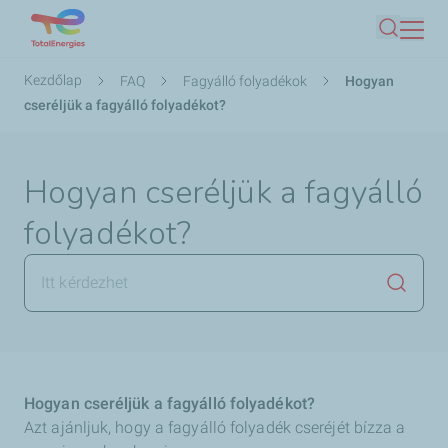
Ugrás
Keresés
a
tartalomra
Morzsa
Kezdőlap
FAQ
Fagyálló folyadékok
Hogyan
cseréljük a fagyálló folyadékot?
Hogyan cseréljük a fagyálló
folyadékot?
Keresés
Hogyan cseréljük a fagyálló folyadékot?
Azt ajánljuk, hogy a fagyálló folyadék cseréjét bízza a