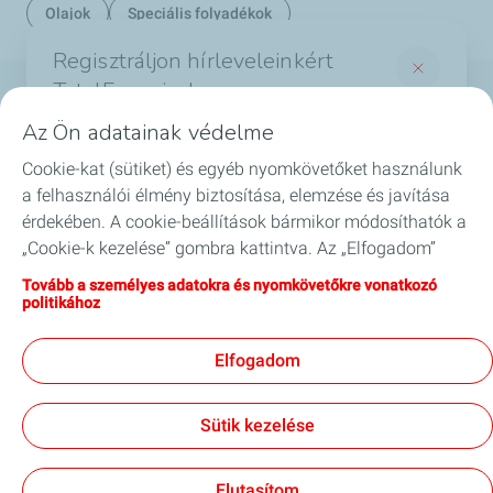
Olajok
Speciális folyadékok
Regisztráljon hírleveleinkért
TotalEnergies!
Termékek
Az Ön adatainak védelme
És értesüljön a legérdekesebb hírekről a
Cookie-kat (sütiket) és egyéb nyomkövetőket használunk
Szolgáltatások
TotalEnergies világából
a felhasználói élmény biztosítása, elemzése és javítása
*Required fields
érdekében. A cookie-beállítások bármikor módosíthatók a
Biztonság
„Cookie-k kezelése” gombra kattintva. Az „Elfogadom”
*
Email
gombra kattintva hozzájárul valamennyi cookie
GYIK
Tovább a személyes adatokra és nyomkövetőkre vonatkozó
tárolásához. Amennyiben az „Elutasítom” gombra kattint,
politikához
csak a webhely megfelelő működéséhez szükséges
Blog
I agree to receive commercial information by
technikai cookie-kat használjuk. További információkért
*
email.
Elfogadom
látogasson el a „Személyes adatokra és nyomkövetőkre
vonatkozó politika” oldalra.
Legal mentions
Sütik kezelése
Kapcsolat
Jogi impresszum
Általános szerződési feltételek
Akadálymentesség
Oldaltérkép
Adatvédelmi és süti (Cookie) szabályzat
Cookies
Elutasítom