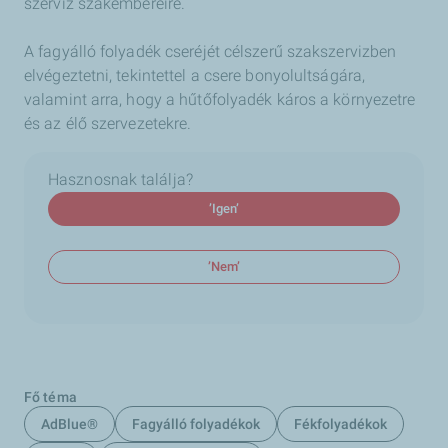
szerviz szakembereire.
A fagyálló folyadék cseréjét célszerű szakszervizben
elvégeztetni, tekintettel a csere bonyolultságára,
valamint arra, hogy a hűtőfolyadék káros a környezetre
és az élő szervezetekre.
Hasznosnak találja?
’Igen’
’Nem’
Fő téma
AdBlue®
Fagyálló folyadékok
Fékfolyadékok