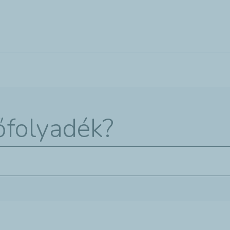
Ugrás
a
tartalomra
őfolyadék?