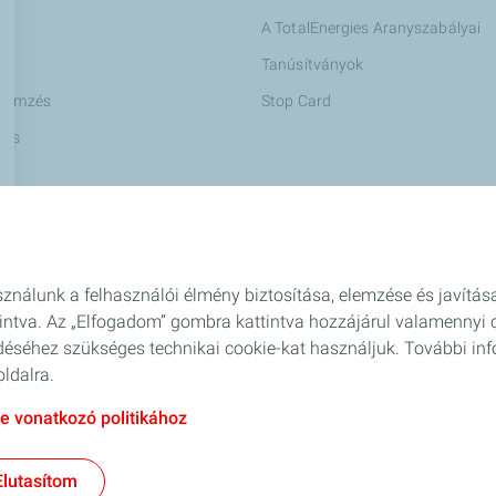
A TotalEnergies Aranyszabályai
Tanúsítványok
elemzés
Stop Card
tás
Management
datlapok
ználunk a felhasználói élmény biztosítása, elemzése és javítás
intva. Az „Elfogadom” gombra kattintva hozzájárul valamennyi 
éséhez szükséges technikai cookie-kat használjuk. További inf
ldalra.
 vonatkozó politikához
nos szerződési feltételek
Akadálymentesség
Oldaltérkép
Adatvédelmi é
Elutasítom