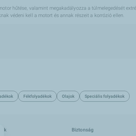
motor hűtése, valamint megakadályozza a túlmelegedését extré
ak védeni kell a motort és annak részeit a korrózió ellen.
yadékok
Fékfolyadékok
Olajok
Speciális folyadékok
sok
Biztonság