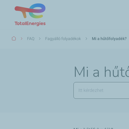
Morzsa
FAQ
Fagyálló folyadékok
Mi a hűtőfolyadék?
Mi a hűt