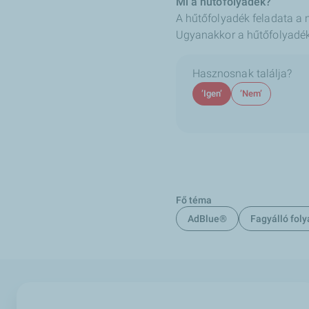
Mi a hűtőfolyadék?
A hűtőfolyadék feladata a 
Ugyanakkor a hűtőfolyadékn
Hasznosnak találja?
’Igen’
’Nem’
Fő téma
AdBlue®
Fagyálló fol
Termékek
Szolgáltatá