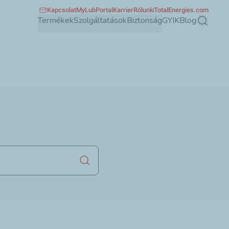
Kapcsolat
MyLubPortal
Karrier
Rólunk
TotalEnergies.com
Termékek
Szolgáltatások
Biztonság
GYIK
Blog
Keresés
Keresés indítása