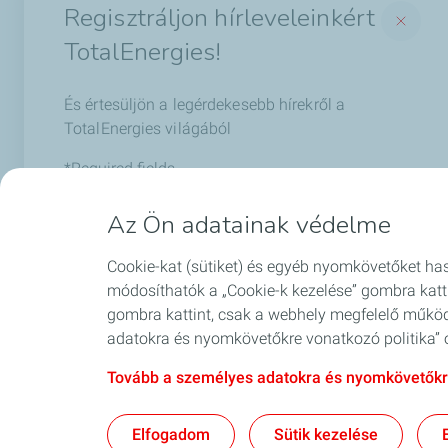
Regisztráljon hírleveleinkért
Gépjármű kenőanyagok
Lubadvisor
TotalEnergies!
Ipari kenőanyagok
LubInsight
Bitumen
LubAnac olaj
És értesüljön a legérdekesebb hírekről a
Aviation
Műszaki okta
TotalEnergies világából
Speciális folyadékok és adalékok
Quartz Box
*Required fields
Total Fluid 
*
Email
Az Ön adatainak védelme
Biztonsági a
Cookie-kat (sütiket) és egyéb nyomkövetőket has
I agree to receive commercial information by
módosíthatók a „Cookie-k kezelése” gombra katt
*
Blog
email.
gombra kattint, csak a webhely megfelelő működ
adatokra és nyomkövetőkre vonatkozó politika” o
Legal mentions
Tovább a személyes adatokra és nyomkövetőkre
Subscribe
Kapcsolat
Jogi impresszum
Általá
Elfogadom
Sütik kezelése