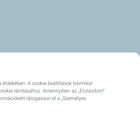
a érdekében. A cookie-beállítások bármikor
cookie tárolásához. Amennyiben az „Elutasítom”
ormációkért látogasson el a „Személyes
s süti (Cookie) szabályzat
Cookies