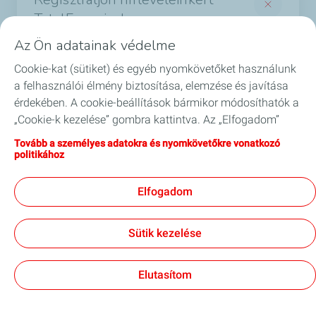
TotalEnergies!
Termékek
Az Ön adatainak védelme
És értesüljön a legérdekesebb hírekről a
Cookie-kat (sütiket) és egyéb nyomkövetőket használunk
Szolgáltatások
TotalEnergies világából
a felhasználói élmény biztosítása, elemzése és javítása
*Required fields
érdekében. A cookie-beállítások bármikor módosíthatók a
Biztonság
„Cookie-k kezelése” gombra kattintva. Az „Elfogadom”
*
Email
gombra kattintva hozzájárul valamennyi cookie
GYIK
Tovább a személyes adatokra és nyomkövetőkre vonatkozó
tárolásához. Amennyiben az „Elutasítom” gombra kattint,
politikához
csak a webhely megfelelő működéséhez szükséges
Blog
I agree to receive commercial information by
technikai cookie-kat használjuk. További információkért
*
email.
Elfogadom
látogasson el a „Személyes adatokra és nyomkövetőkre
vonatkozó politika” oldalra.
Legal mentions
Sütik kezelése
Kapcsolat
Jogi impresszum
Általános szerződési feltételek
Akadálymentesség
Oldaltérkép
Adatvédelmi és süti (Cookie) szabályzat
Cookies
Elutasítom
Subscribe
TotalEnergies 2026