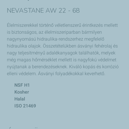
NEVASTANE AW 22 - 68
Élelmiszerekkel történő véletlenszerű érintkezés mellett
is biztonságos, az élelmiszeriparban bármilyen
nagynyomású hidraulika-rendszerhez megfelelő
hidraulika olajok. Összetételükben ásványi fehérolaj és
nagy teljesítményű adalékanyagok találhatók, melyek
még magas hőmérséklet mellett is nagyfokú védelmet
nyújtanak a berendezéseknek. Kiváló kopás és korrózió
elleni védelem. Ásványi folyadékokkal keverhető.
NSF H1
Kosher
Halal
ISO 21469