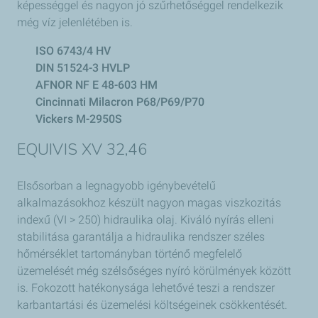
képességgel és nagyon jó szűrhetőséggel rendelkezik
még víz jelenlétében is.
ISO 6743/4 HV
DIN 51524-3 HVLP
AFNOR NF E 48-603 HM
Cincinnati Milacron P68/P69/P70
Vickers M-2950S
EQUIVIS XV 32,46
Elsősorban a legnagyobb igénybevételű
alkalmazásokhoz készült nagyon magas viszkozitás
indexű (VI > 250) hidraulika olaj. Kiváló nyírás elleni
stabilitása garantálja a hidraulika rendszer széles
hőmérséklet tartományban történő megfelelő
üzemelését még szélsőséges nyíró körülmények között
is. Fokozott hatékonysága lehetővé teszi a rendszer
karbantartási és üzemelési költségeinek csökkentését.