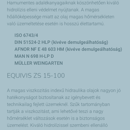
Hamumentes adalékanyagaiknak köszönhetően kiváló
hidrolízis elleni védelmet nyújtanak. A magas
hőállóképessége miatt az olaj magas hőmérsékleten
való üzemeltetése esetén is hosszú élettartamú.
ISO 6743/4
DIN 51524-2 HLP (kivéve demulgeálhatóság)
AFNOR NF E 48 603 HM (kivéve demulgeálhatóság)
MAN N 698 H-LP D
MÜLLER WEINGARTEN
EQUIVIS ZS 15-100
A magas viszkozitás indexű hidraulika olajok nagyon jó
hatékonyságot biztosítanak az igénybevett és
technikailag fejlett üzemeknél. Szűk tartományban
tartják a viszkozitást, ami lehetővé teszi a nagy
hőmérséklet változások esetén is a biztonságos
üzemelést. Kiváló hidrolízissel szembeni ellenálló