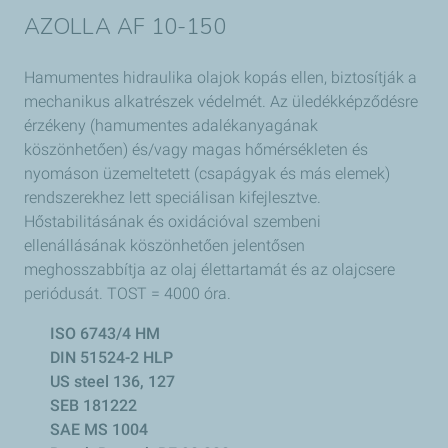
AZOLLA AF 10-150
Hamumentes hidraulika olajok kopás ellen, biztosítják a
mechanikus alkatrészek védelmét. Az üledékképződésre
érzékeny (hamumentes adalékanyagának
köszönhetően) és/vagy magas hőmérsékleten és
nyomáson üzemeltetett (csapágyak és más elemek)
rendszerekhez lett speciálisan kifejlesztve.
Hőstabilitásának és oxidációval szembeni
ellenállásának köszönhetően jelentősen
meghosszabbítja az olaj élettartamát és az olajcsere
periódusát. TOST = 4000 óra.
ISO 6743/4 HM
DIN 51524-2 HLP
US steel 136, 127
SEB 181222
SAE MS 1004