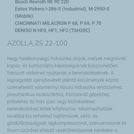
Bosch Rexroth RE 90 220
Eaton Vickers I-286-S (Industrial), M-2950-S
(Mobile)
CINCINNATI MILACRON P 68, P 69, P 70
DENISO N HF0, HF1, HF2 (T6H20C)
AZOLLA ZS 22-100
Nagy hatékonyságú hidraulika olajok, melyek megnövelt
kopás- és korrózióálló képességüknek köszönhetően
fokozott védelmet nyújtanak a berendezéseknek. A
legnagyobb igénybevételt jelentő körülmények között
üzemeltetett valamennyi típusú hidraulika rendszerhez,
pneumatikus eszközökhöz, fröccsöntő gépekhez,
présekhez és más ipari vagy közlekedései
berendezéshez lettek kifejlesztve. Alkalmazhatóak
továbbá kis terhelésű hajtóművek, sikló- és
gördülőcsapágyak, légkompresszorok, szervomotorok és
finom szűrővel ellátott vezérlőrendszerek kenésére is.