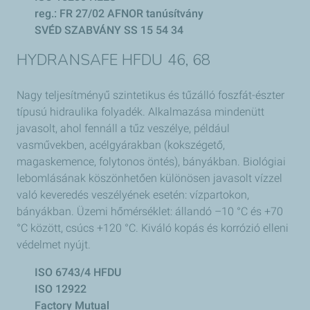
reg.: FR 27/02 AFNOR tanúsítvány
SVÉD SZABVÁNY SS 15 54 34
HYDRANSAFE HFDU 46, 68
Nagy teljesítményű szintetikus és tűzálló foszfát-észter
típusú hidraulika folyadék. Alkalmazása mindenütt
javasolt, ahol fennáll a tűz veszélye, például
vasművekben, acélgyárakban (kokszégető,
magaskemence, folytonos öntés), bányákban. Biológiai
lebomlásának köszönhetően különösen javasolt vízzel
való keveredés veszélyének esetén: vízpartokon,
bányákban. Üzemi hőmérséklet: állandó –10 °C és +70
°C között, csúcs +120 °C. Kiváló kopás és korrózió elleni
védelmet nyújt.
ISO 6743/4 HFDU
ISO 12922
Factory Mutual