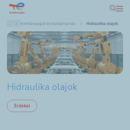
Ugrás
Keresés
a
tartalomra
Morzsa
...
Kenőanyagok és karbantartás
Hidraulika olajok
Hidraulika olajok
Érdekel