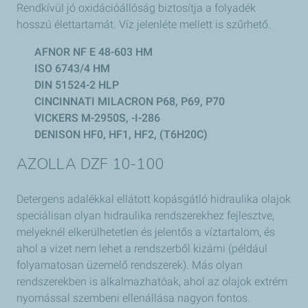
Rendkívül jó oxidációállóság biztosítja a folyadék
hosszú élettartamát. Víz jelenléte mellett is szűrhető.
AFNOR NF E 48-603 HM
ISO 6743/4 HM
DIN 51524-2 HLP
CINCINNATI MILACRON P68, P69, P70
VICKERS M-2950S, -I-286
DENISON HF0, HF1, HF2, (T6H20C)
AZOLLA DZF 10-100
Detergens adalékkal ellátott kopásgátló hidraulika olajok
speciálisan olyan hidraulika rendszerekhez fejlesztve,
melyeknél elkerülhetetlen és jelentős a víztartalom, és
ahol a vizet nem lehet a rendszerből kizárni (például
folyamatosan üzemelő rendszerek). Más olyan
rendszerekben is alkalmazhatóak, ahol az olajok extrém
nyomással szembeni ellenállása nagyon fontos.