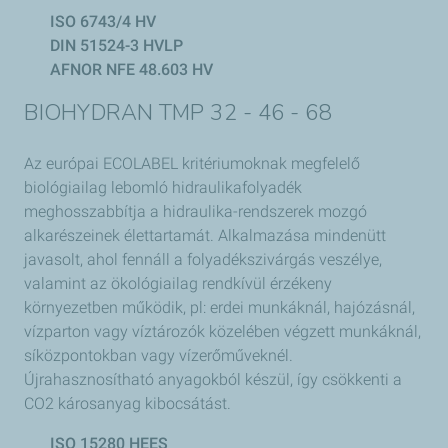
ISO 6743/4 HV
DIN 51524-3 HVLP
AFNOR NFE 48.603 HV
BIOHYDRAN TMP 32 - 46 - 68
Az európai ECOLABEL kritériumoknak megfelelő
biológiailag lebomló hidraulikafolyadék
meghosszabbítja a hidraulika-rendszerek mozgó
alkarészeinek élettartamát. Alkalmazása mindenütt
javasolt, ahol fennáll a folyadékszivárgás veszélye,
valamint az ökológiailag rendkívül érzékeny
környezetben működik, pl: erdei munkáknál, hajózásnál,
vízparton vagy víztározók közelében végzett munkáknál,
síközpontokban vagy vízerőműveknél.
Újrahasznosítható anyagokból készül, így csökkenti a
CO2 károsanyag kibocsátást.
ISO 15280 HEES