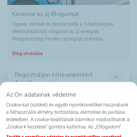
Kövesse az új Blogunkat
Tippek, trendek és beszámolók a TotalEnergies
elektromobilitás világából az új energiák
Magyarország minden rajongója számára.
Blog olvasása
Regisztráljon hírleveleinkért
TotalEnergies!
Termékek
Az Ön adatainak védelme
És értesüljön a legérdekesebb hírekről a
Szolgáltatások
Cookie-kat (sütiket) és egyéb nyomkövetőket használunk
TotalEnergies világából
a felhasználói élmény biztosítása, elemzése és javítása
*Required fields
Biztonság
érdekében. A cookie-beállítások bármikor módosíthatók a
„Cookie-k kezelése” gombra kattintva. Az „Elfogadom”
*
Email
GYIK
gombra kattintva hozzájárul valamennyi cookie