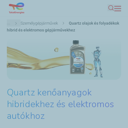
Ugrás
Keresés
a
tartalomra
Morzsa
...
Személygépjárművek
Quartz olajok és folyadékok
hibrid és elektromos gépjárművekhez
Quartz kenőanyagok
hibridekhez és elektromos
autókhoz