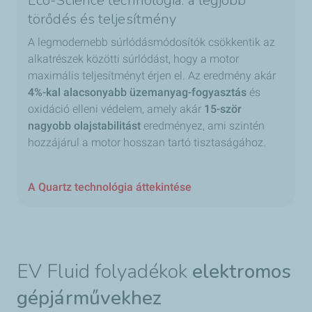
Eco-Science technológia: a legjobb
törődés és teljesítmény
A legmodernebb súrlódásmódosítók csökkentik az
alkatrészek közötti súrlódást, hogy a motor
maximális teljesítményt érjen el. Az eredmény akár
4%-kal alacsonyabb üzemanyag-fogyasztás
és
oxidáció elleni védelem, amely akár
15-ször
nagyobb olajstabilitást
eredményez, ami szintén
hozzájárul a motor hosszan tartó tisztaságához.
A Quartz technológia áttekintése
EV Fluid folyadékok
elektromos
gépjárművekhez