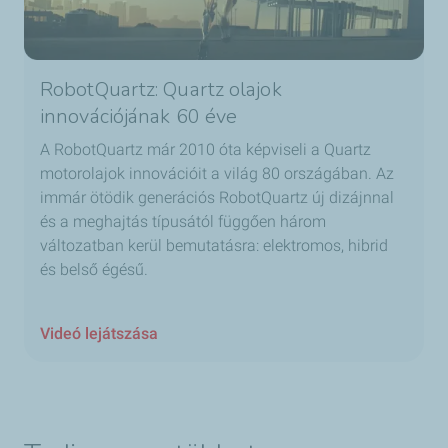
RobotQuartz: Quartz olajok
innovációjának 60 éve
A RobotQuartz már 2010 óta képviseli a Quartz
motorolajok innovációit a világ 80 országában. Az
immár ötödik generációs RobotQuartz új dizájnnal
és a meghajtás típusától függően három
változatban kerül bemutatásra: elektromos, hibrid
és belső égésű.
Videó lejátszása