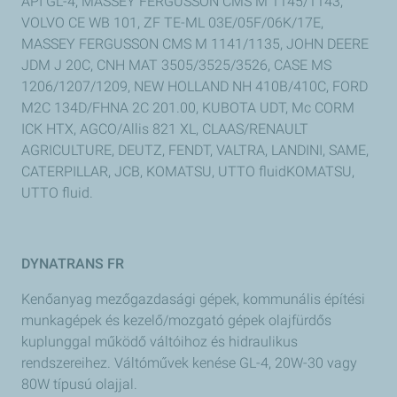
API GL-4, MASSEY FERGUSSON CMS M 1145/1143,
VOLVO CE WB 101, ZF TE-ML 03E/05F/06K/17E,
MASSEY FERGUSSON CMS M 1141/1135, JOHN DEERE
JDM J 20C, CNH MAT 3505/3525/3526, CASE MS
1206/1207/1209, NEW HOLLAND NH 410B/410C, FORD
M2C 134D/FHNA 2C 201.00, KUBOTA UDT, Mc CORM
ICK HTX, AGCO/Allis 821 XL, CLAAS/RENAULT
AGRICULTURE, DEUTZ, FENDT, VALTRA, LANDINI, SAME,
CATERPILLAR, JCB, KOMATSU, UTTO fluidKOMATSU,
UTTO fluid.
DYNATRANS FR
Kenőanyag mezőgazdasági gépek, kommunális építési
munkagépek és kezelő/mozgató gépek olajfürdős
kuplunggal működő váltóihoz és hidraulikus
rendszereihez. Váltóművek kenése GL-4, 20W-30 vagy
80W típusú olajjal.