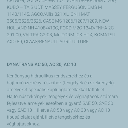
API GL-4, VOLVO CE WB 102, JOHN DEERE JDM J 20D,
KUBO – TA S UDT, MASSEY FERGUSON CMS M
1143/1145, AGCO/Allis 821 XL, CNH MAT
3505/3525/3526, CASE MS 1206/1207/1209, NEW
HOLLAND NH 410B/410C, FORD M2C 134D/FNHA 2C
201.00, VALTRA G2-08, Mc CORM ICK HTX, KOMATSU
AXO 80, CLAAS/RENAULT AGRICULTURE
DYNATRANS AC 50, AC 30, AC 10
Kenőanyag hidraulikus rendszerekhez és a
hajtóműszekrény részeihez (tengelyek és szekrények),
amelyeket speciális kuplunglamellákkal láttak el.
Hajtóműszekrények, tengelyek és véghajtások számára
fejlesztve, amelyek esetében a gyártó SAE 50, SAE 30
vagy SAE 10 – illetve AC 50 vagy AC 30 vagy AC 10
típusú olajat ajánl, illetve tengelyekhez és
véghajtásokhoz.