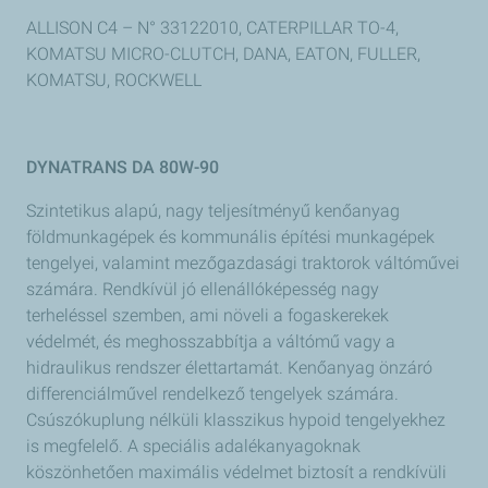
ALLISON C4 – N° 33122010, CATERPILLAR TO-4,
KOMATSU MICRO-CLUTCH, DANA, EATON, FULLER,
KOMATSU, ROCKWELL
DYNATRANS DA 80W-90
Szintetikus alapú, nagy teljesítményű kenőanyag
földmunkagépek és kommunális építési munkagépek
tengelyei, valamint mezőgazdasági traktorok váltóművei
számára. Rendkívül jó ellenállóképesség nagy
terheléssel szemben, ami növeli a fogaskerekek
védelmét, és meghosszabbítja a váltómű vagy a
hidraulikus rendszer élettartamát. Kenőanyag önzáró
differenciálművel rendelkező tengelyek számára.
Csúszókuplung nélküli klasszikus hypoid tengelyekhez
is megfelelő. A speciális adalékanyagoknak
köszönhetően maximális védelmet biztosít a rendkívüli