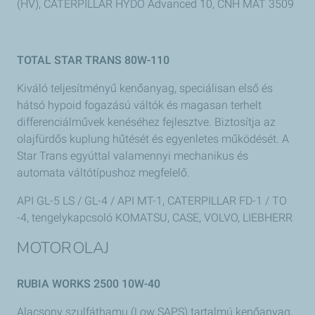
(HV), CATERPILLAR HYDO Advanced 10, CNH MAT 3509
TOTAL STAR TRANS 80W-110
Kiváló teljesítményű kenőanyag, speciálisan első és
hátsó hypoid fogazású váltók és magasan terhelt
differenciálművek kenéséhez fejlesztve. Biztosítja az
olajfürdős kuplung hűtését és egyenletes működését. A
Star Trans egyúttal valamennyi mechanikus és
automata váltótípushoz megfelelő.
API GL-5 LS / GL-4 / API MT-1, CATERPILLAR FD-1 / TO
-4, tengelykapcsoló KOMATSU, CASE, VOLVO, LIEBHERR
MOTOROLAJ
RUBIA WORKS 2500 10W-40
Alacsony szulfáthamu (Low SAPS) tartalmú kenőanyag,