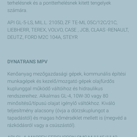
terhelésnek és a pontterhelésnek kitett tengelyek
számára.
API GL-5-LS, MIL.L. 2105D, ZF TE-ML 05C/12C/21C,
LIEBHERR, TEREX, VOLVO, CASE , JCB, CLAAS -RENAULT,
DEUTZ, FORD M2C 104A, STEYR
DYNATRANS MPV
Kenőanyag mezőgazdasági gépek, kommunális építési
munkagépek és kezelő/mozgató gépek olajfürdős
kuplunggal működő váltóihoz és hidraulikus
rendszereihez. Alkalmas GL-4, 10W-30 vagy 80
minősítésű/típusú olajat igénylő váltókhoz. Kiváló
teljesítmény alacsony (óvja a dörzskuplungot a
tapadástól) és magas hőmérséklet mellett is (megvéd a
rázkódásról vagy a csúszástól).