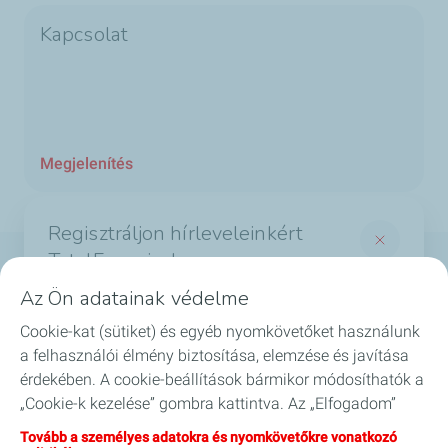
Kapcsolat
Megjelenítés
Regisztráljon hírleveleinkért
TotalEnergies!
Termékek
Az Ön adatainak védelme
És értesüljön a legérdekesebb hírekről a
Cookie-kat (sütiket) és egyéb nyomkövetőket használunk
Szolgáltatások
TotalEnergies világából
a felhasználói élmény biztosítása, elemzése és javítása
*Required fields
érdekében. A cookie-beállítások bármikor módosíthatók a
Biztonság
„Cookie-k kezelése” gombra kattintva. Az „Elfogadom”
*
Email
gombra kattintva hozzájárul valamennyi cookie
GYIK
Tovább a személyes adatokra és nyomkövetőkre vonatkozó