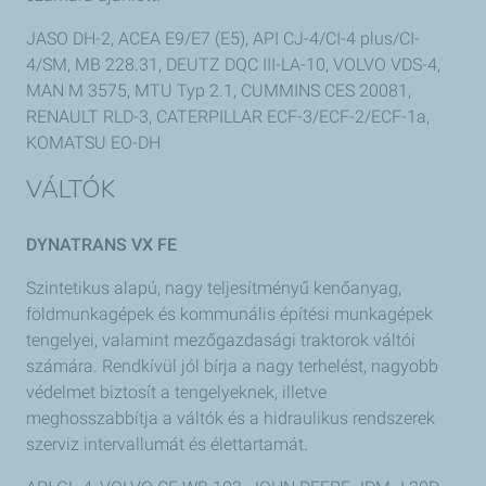
JASO DH-2, ACEA E9/E7 (E5), API CJ-4/CI-4 plus/CI-
4/SM, MB 228.31, DEUTZ DQC III-LA-10, VOLVO VDS-4,
MAN M 3575, MTU Typ 2.1, CUMMINS CES 20081,
RENAULT RLD-3, CATERPILLAR ECF-3/ECF-2/ECF-1a,
KOMATSU EO-DH
VÁLTÓK
DYNATRANS VX FE
Szintetikus alapú, nagy teljesítményű kenőanyag,
földmunkagépek és kommunális építési munkagépek
tengelyei, valamint mezőgazdasági traktorok váltói
számára. Rendkívül jól bírja a nagy terhelést, nagyobb
védelmet biztosít a tengelyeknek, illetve
meghosszabbítja a váltók és a hidraulikus rendszerek
szerviz intervallumát és élettartamát.