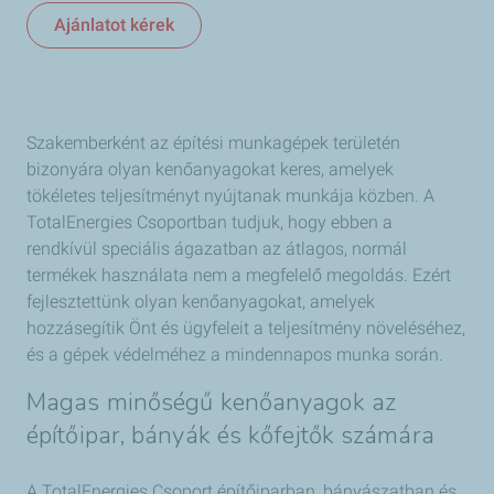
Ajánlatot kérek
Szakemberként az építési munkagépek területén
bizonyára olyan kenőanyagokat keres, amelyek
tökéletes teljesítményt nyújtanak munkája közben. A
TotalEnergies Csoportban tudjuk, hogy ebben a
rendkívül speciális ágazatban az átlagos, normál
termékek használata nem a megfelelő megoldás. Ezért
fejlesztettünk olyan kenőanyagokat, amelyek
hozzásegítik Önt és ügyfeleit a teljesítmény növeléséhez,
és a gépek védelméhez a mindennapos munka során.
Magas minőségű kenőanyagok az
építőipar, bányák és kőfejtők számára
A TotalEnergies Csoport építőiparban, bányászatban és