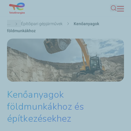
Ugrás
Keresés
a
tartalomra
Morzsa
...
Építőipari gépjárművek
Kenőanyagok
földmunkákhoz
Kenőanyagok
földmunkákhoz és
építkezésekhez