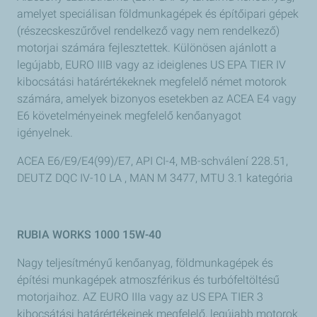
amelyet speciálisan földmunkagépek és építőipari gépek
(részecskeszűrővel rendelkező vagy nem rendelkező)
motorjai számára fejlesztettek. Különösen ajánlott a
legújabb, EURO IIIB vagy az ideiglenes US EPA TIER IV
kibocsátási határértékeknek megfelelő német motorok
számára, amelyek bizonyos esetekben az ACEA E4 vagy
E6 követelményeinek megfelelő kenőanyagot
igényelnek.
ACEA E6/E9/E4(99)/E7, API CI-4, MB-schválení 228.51,
DEUTZ DQC IV-10 LA , MAN M 3477, MTU 3.1 kategória
RUBIA WORKS 1000 15W-40
Nagy teljesítményű kenőanyag, földmunkagépek és
építési munkagépek atmoszférikus és turbófeltöltésű
motorjaihoz. AZ EURO IIIa vagy az US EPA TIER 3
kibocsátási határértékeinek megfelelő, legújabb motorok