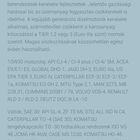
berendezések kenésére fejlesztettek. Jelentős gazdasági
hatással bír, az üzemanyag-fogyasztás csökkenését is
ideértve. A legújabb generációs dízelmotorok kenésére
alkalmas, számottevően csökkenti a károsanyag-
kibocsátást a TIER 1,2 vagy 3 (Euro IIIa szint) normák
szerint. Magas viszkozitásának köszönhetően egész
évben használható.
10W30 motorolaj: API CJ-4 / CI-4 plus / CI-4/ SM, ACEA
E9/E7/ E5, GLOBAL DHD-1, JASO DH-2, EURO IIIa, US
EPA TIER 3, EURO IV, CATERPILLAR ECF-3/ ECF-2/ ECF-
1a, KOMATSU EO-DH 2, MTU Type 2.1, MAN 3275, MB
228.31, CUMMINS 20081 / 78, VOLVO VDS-4, RENAULT
RLD-3 / RLD-2, DEUTZ DQC III LA -10
Váltók, SAE 30: API GL-4, ZF TE ML 07D, ALL ISO N C4,
CATERPILLAR TO -4 (SAE 30), KOMATSU
tengelykapcsoló TO -30 hidraulikus rendszerek ISO VG
46 JCMA HK 46W, CASE MS 1230, KOMATSU HO-46