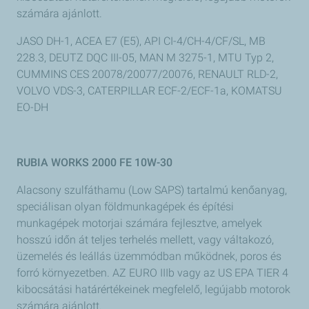
számára ajánlott.
JASO DH-1, ACEA E7 (E5), API CI-4/CH-4/CF/SL, MB
228.3, DEUTZ DQC III-05, MAN M 3275-1, MTU Typ 2,
CUMMINS CES 20078/20077/20076, RENAULT RLD-2,
VOLVO VDS-3, CATERPILLAR ECF-2/ECF-1a, KOMATSU
EO-DH
RUBIA WORKS 2000 FE 10W-30
Alacsony szulfáthamu (Low SAPS) tartalmú kenőanyag,
speciálisan olyan földmunkagépek és építési
munkagépek motorjai számára fejlesztve, amelyek
hosszú időn át teljes terhelés mellett, vagy váltakozó,
üzemelés és leállás üzemmódban működnek, poros és
forró környezetben. AZ EURO IIIb vagy az US EPA TIER 4
kibocsátási határértékeinek megfelelő, legújabb motorok
számára ajánlott.