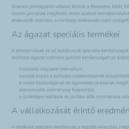
Számos járműgyártó vállalat, köztük a Mercedes, MAN, DAF
összes járműnek megfelelő, testre szabott termékkínálato
értékesítők számára, a minőségi értékesítés utáni szolgál
Az ágazat speciális termékei
A teherjárművek és az autóbuszok speciális kenőanyagokat
szállítási ágazat számára gyártott kenőanyagait az alábbi
hosszabb olajcsere-intervallum,
lassabb kopás a súrlódás csökkentésének köszönhető
a motor tisztaságának és egyenletes járásának megőr
alacsonyabb üzemanyag-fogyasztás,
a szükséges leállások és javítási idők minimálisra cs
A vállalkozását érintő eredmé
A rendkívül speciális kenőanyag a legjobb választás, megó