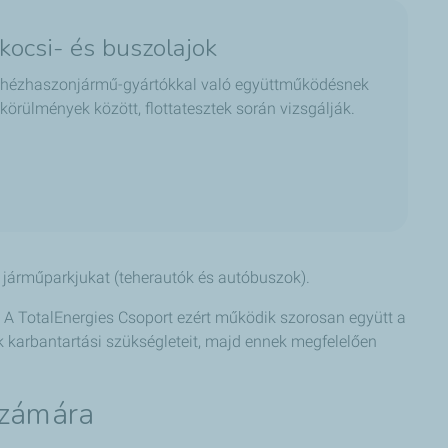
kocsi- és buszolajok
nehézhaszonjármű-gyártókkal való együttműködésnek
örülmények között, flottatesztek során vizsgálják.
 járműparkjukat (teherautók és autóbuszok).
 A TotalEnergies Csoport ezért működik szorosan együtt a
 karbantartási szükségleteit, majd ennek megfelelően
számára