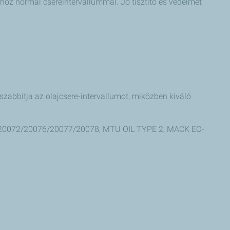
hoz normál csereintervallummal. Jó tisztító és védelmet
zabbítja az olajcsere-intervallumot, miközben kiváló
/20072/20076/20077/20078, MTU OIL TYPE 2, MACK EO-