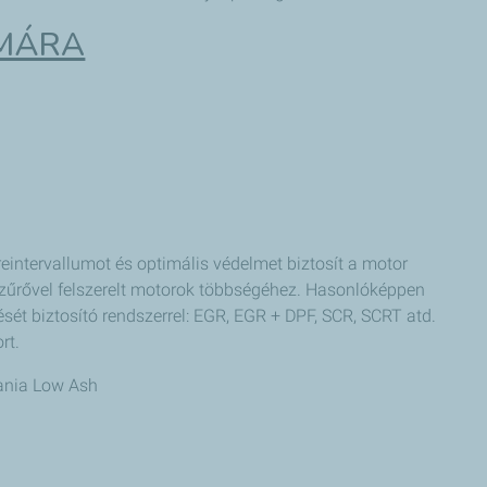
ÁMÁRA
ntervallumot és optimális védelmet biztosít a motor
eszűrővel felszerelt motorok többségéhez. Hasonlóképpen
sét biztosító rendszerrel: EGR, EGR + DPF, SCR, SCRT atd.
rt.
ania Low Ash