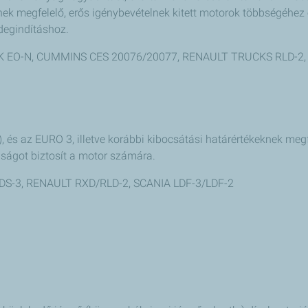
nek megfelelő, erős igénybevételnek kitett motorok többségéhe
degindításhoz.
CK EO-N, CUMMINS CES 20076/20077, RENAULT TRUCKS RLD-2,
, és az EURO 3, illetve korábbi kibocsátási határértékeknek megf
aságot biztosít a motor számára.
VDS-3, RENAULT RXD/RLD-2, SCANIA LDF-3/LDF-2