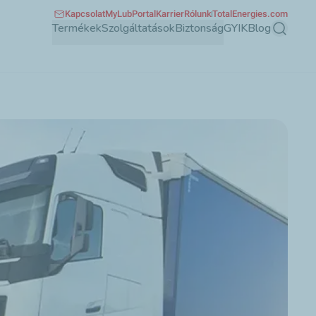
Kapcsolat
MyLubPortal
Karrier
Rólunk
TotalEnergies.com
Termékek
Szolgáltatások
Biztonság
GYIK
Blog
Keresés