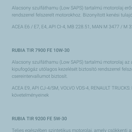
Alacsony szulfáthamu (Low SAPS) tartalmú motorolaj erős
rendszerrel felszerelt motorokhoz. Bizonyított kenési tula
ACEA E6 / E7, E4, API CI-4, MB 228.51, MAN M 3477 / 
RUBIA TIR 7900 FE 10W-30
Alacsony szulfáthamu (Low SAPS) tartalmú motorolaj az a
kipufogógáz utólagos kezelését biztosító rendszerrel felsz
csereintervallumot biztosít.
ACEA E9, API CJ-4/SM, VOLVO VDS-4, RENAULT TRUCKS: 
követelményeinek
RUBIA TIR 9200 FE 5W-30
Teljes egészében szintetikus motorolaj, amely csökkenti a