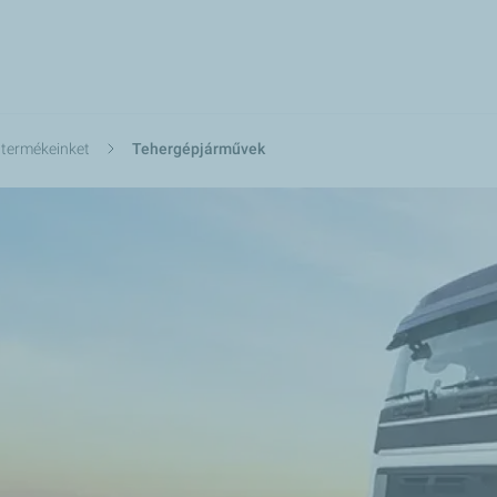
Ugrás
a
tartalomra
 termékeinket
Tehergépjárművek