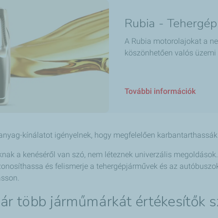
Rubia - Tehergép
A Rubia motorolajokat a 
köszönhetően valós üzemi k
További információk
anyag-kínálatot igényelnek, hogy megfelelően karbantarthassák
knak a kenéséről van szó, nem léteznek univerzális megoldások.
zonosíthassa és felismerje a tehergépjárművek és az autóbuszok
asson.
kár több járműmárkát értékesítők 