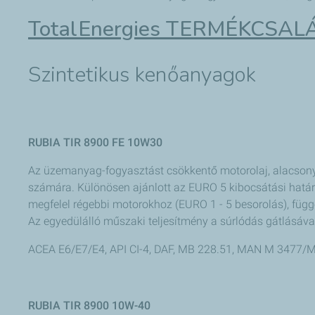
TotalEnergies TERMÉKCSA
Szintetikus kenőanyagok
RUBIA TIR 8900 FE 10W30
Az üzemanyag-fogyasztást csökkentő motorolaj, alacsony
számára. Különösen ajánlott az EURO 5 kibocsátási határé
megfelel régebbi motorokhoz (EURO 1 - 5 besorolás), függe
Az egyedülálló műszaki teljesítmény a súrlódás gátlásával
ACEA E6/E7/E4, API CI-4, DAF, MB 228.51, MAN M 3477
RUBIA TIR 8900 10W-40