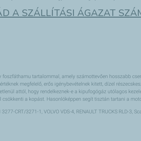
LÁD A SZÁLLÍTÁSI ÁGAZAT SZ
 foszfáthamu tartalommal, amely számottevően hosszabb cserei
rtéknek megfelelő, erős igénybevételnek kitett, dízel részecsk
tlenül attól, hogy rendelkeznek-e a kipufogógáz utólagos kezelé
 csökkenti a kopást. Hasonlóképpen segít tisztán tartani a moto
/M 3277-CRT/3271-1, VOLVO VDS-4, RENAULT TRUCKS RLD-3, Sc