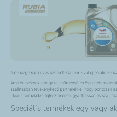
A nehézgépjárművek üzemeltetői rendkívül speciális kenő
Amikor ezeknek a nagy teljesítményű és összetett motoro
szállításban tevékenykedő partnerekkel, hogy pontosan a
ideális termékeket fejleszthessen, gyárthasson és szállíth
Speciális termékek egy vagy a