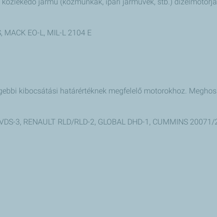
 közlekedő jármű (közmunkák, ipari járművek, stb.) dízelmotorjá
, MACK EO-L, MIL-L 2104 E
régebbi kibocsátási határértéknek megfelelő motorokhoz. Meghoss
VO VDS-3, RENAULT RLD/RLD-2, GLOBAL DHD-1, CUMMINS 20071