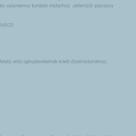
z és valamennyi korábbi motorhoz. Jellemzői alacsony
 IVECO
elelő, erős igénybevételnek kitett dízelmotorokhoz.