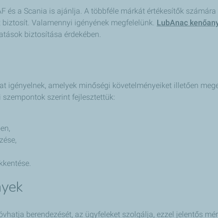
 és a Scania is ajánlja. A többféle márkát értékesítők számára 
t biztosít. Valamennyi igényének megfelelünk.
LubAnac kenőany
tatások biztosítása érdekében.
 igényelnek, amelyek minőségi követelményeiket illetően megel
 szempontok szerint fejlesztettük:
en,
zése,
ökkentése.
nyek
vhatja berendezését, az ügyfeleket szolgálja, ezzel jelentős m