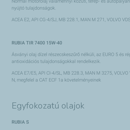
Normál motorolaj valamennyi közúti, terep- és autópályán
nyújtó tulajdonságok.
ACEA E2, API CG-4/SJ, MB 228.1, MAN M 271, VOLVO VDS
RUBIA TIR 7400 15W-40
Ásványi olaj dízel részecskeszűrő nélküli, az EURO 5 és 
antioxidációs tulajdonságokkal rendelkezik.
ACEA E7/E5, API CI-4/SL, MB 228.3, MAN M 3275, VOL
N, megfelel a CAT ECF 1a követelményeinek
Egyfokozatú olajok
RUBIA S