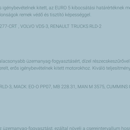
 igénybevételnek kitett, az EURO 5 kibocsátási határértéknek 
jdonságok remek védő és tisztító képességgel.
M 3277-CRT , VOLVO VDS-3, RENAULT TRUCKS RLD-2
lacsonyabb üzemanyag-fogyasztásért, dízel részecskeszűrővel fe
erelt, erős igénybevételnek kitett motorokhoz. Kiváló teljesítmé
RLD-3, MACK: EO-O PP07, MB 228.31, MAN M 3575, CUMMINS C
z üzemanyag-fogyasztást, ezáltal növeli a csereintervallum hos