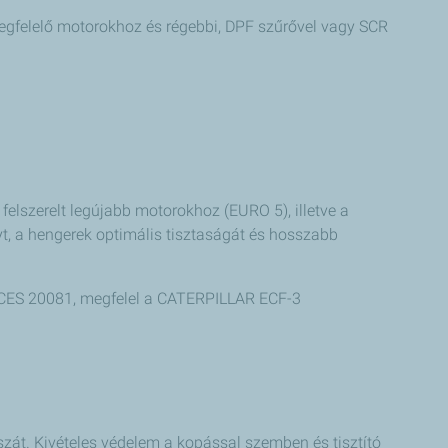
megfelelő motorokhoz és régebbi, DPF szűrővel vagy SCR
lszerelt legújabb motorokhoz (EURO 5), illetve a
nyt, a hengerek optimális tisztaságát és hosszabb
ES 20081, megfelel a CATERPILLAR ECF-3
szát. Kivételes védelem a kopással szemben és tisztító