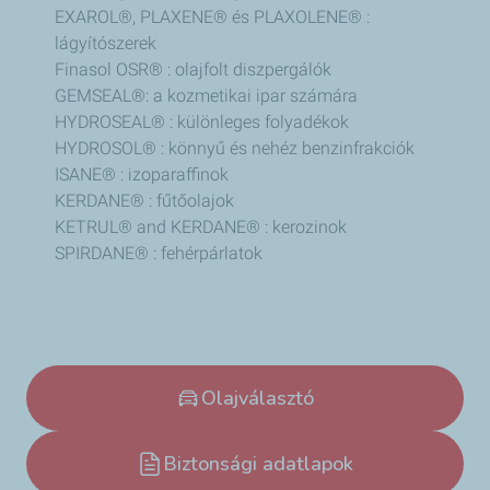
EXAROL®, PLAXENE® és PLAXOLENE® :
lágyítószerek
Finasol OSR® : olajfolt diszpergálók
GEMSEAL®: a kozmetikai ipar számára
HYDROSEAL® : különleges folyadékok
HYDROSOL® : könnyű és nehéz benzinfrakciók
ISANE® : izoparaffinok
KERDANE® : fűtőolajok
KETRUL® and KERDANE® : kerozinok
SPIRDANE® : fehérpárlatok
Olajválasztó
Biztonsági adatlapok