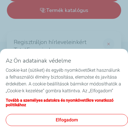
Termék katalógus
Regisztráljon hírleveleinkért
TotalEnergies!
Termékek
Az Ön adatainak védelme
És értesüljön a legérdekesebb hírekről a
Cookie-kat (sütiket) és egyéb nyomkövetőket használunk
Szolgáltatások
TotalEnergies világából
a felhasználói élmény biztosítása, elemzése és javítása
*Required fields
érdekében. A cookie-beállítások bármikor módosíthatók a
Biztonság
„Cookie-k kezelése” gombra kattintva. Az „Elfogadom”
*
Email
gombra kattintva hozzájárul valamennyi cookie
GYIK
Tovább a személyes adatokra és nyomkövetőkre vonatkozó
tárolásához. Amennyiben az „Elutasítom” gombra kattint,
politikához
csak a webhely megfelelő működéséhez szükséges
Blog
I agree to receive commercial information by
technikai cookie-kat használjuk. További információkért
*
email.
Elfogadom
látogasson el a „Személyes adatokra és nyomkövetőkre