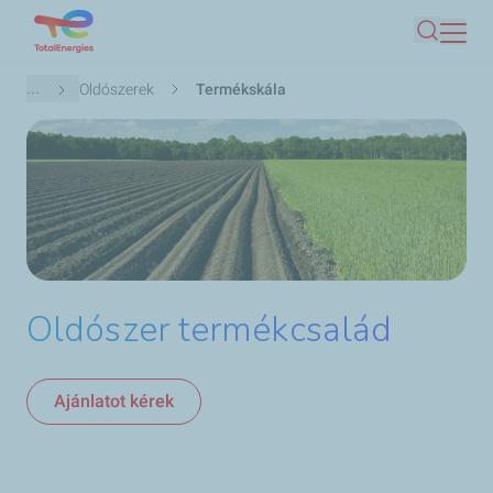
Ugrás
Keresés
a
tartalomra
Morzsa
...
Oldószerek
Termékskála
Oldószer termékcsalád
Ajánlatot kérek