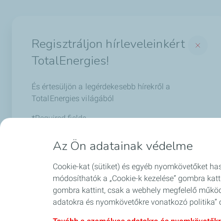
Termékek
Szolgáltatá
Regisztráljon hírleveleinkért
Gépjármű kenőanyagok
Lubadvisor
TotalEnergies!
Ipari kenőanyagok
LubInsight
Bitumen
LubAnac olaj
És értesüljön a legérdekesebb hírekről a
Aviation
Műszaki okta
TotalEnergies világából
Speciális folyadékok és adalékok
Quartz Box
*Required fields
Total Fluid 
*
Email
Az Ön adatainak védelme
Biztonsági a
Cookie-kat (sütiket) és egyéb nyomkövetőket has
I agree to receive commercial information by
módosíthatók a „Cookie-k kezelése” gombra katt
*
Blog
email.
gombra kattint, csak a webhely megfelelő működ
adatokra és nyomkövetőkre vonatkozó politika” o
Legal mentions