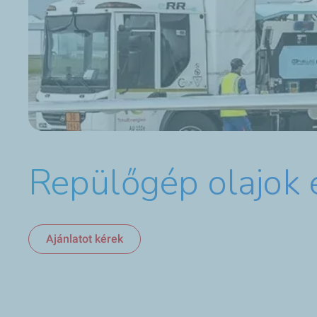
Repülőgép olajok
Ajánlatot kérek