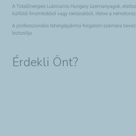
A TotalEnergies Lubricants Hungary üzemanyagok, elsősor
külföldi finomítókból vagy raktárakból, illetve a németor
A professzionális tehergépjármű-forgalom számára beveze
biztosítja.
Érdekli Önt?