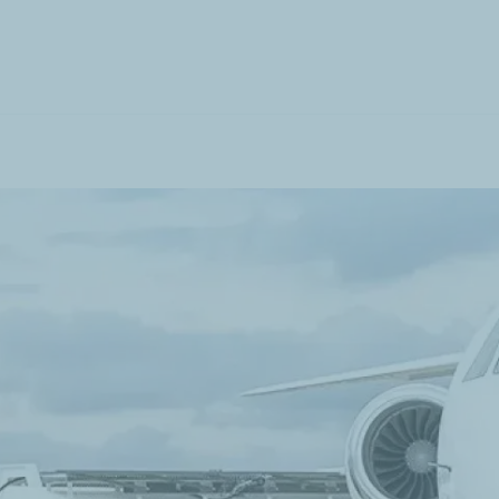
Ugrás
a
tartalomra