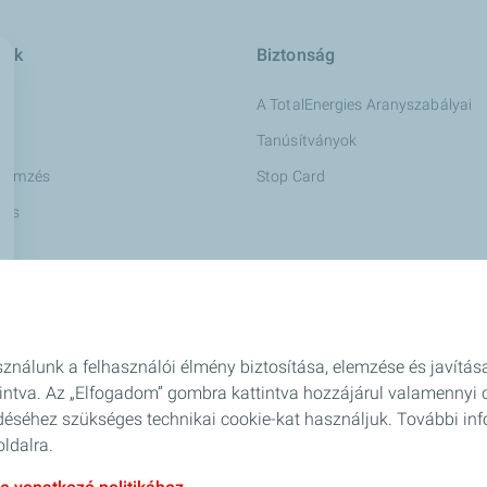
sok
Biztonság
A TotalEnergies Aranyszabályai
Tanúsítványok
elemzés
Stop Card
tás
Management
datlapok
ználunk a felhasználói élmény biztosítása, elemzése és javítás
intva. Az „Elfogadom” gombra kattintva hozzájárul valamennyi 
éséhez szükséges technikai cookie-kat használjuk. További inf
ldalra.