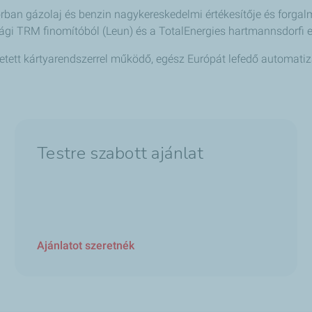
ban gázolaj és benzin nagykereskedelmi értékesítője és forga
szági TRM finomítóból (Leun) és a TotalEnergies hartmannsdorfi
tett kártyarendszerrel működő, egész Európát lefedő automatiz
Testre szabott ajánlat
Ajánlatot szeretnék