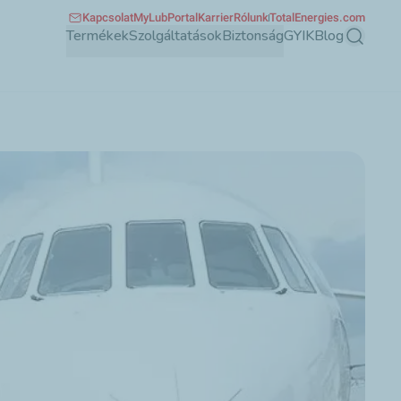
Kapcsolat
MyLubPortal
Karrier
Rólunk
TotalEnergies.com
Termékek
Szolgáltatások
Biztonság
GYIK
Blog
Keresés