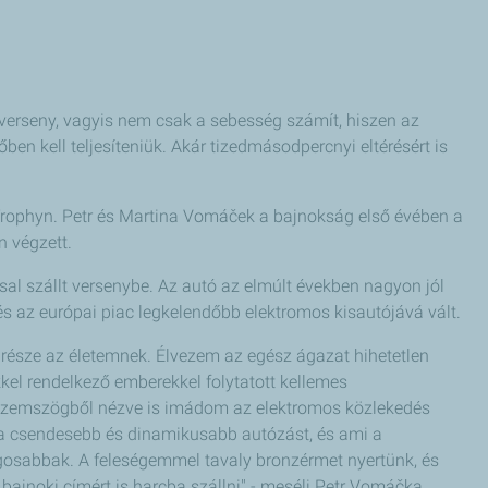
verseny, vagyis nem csak a sebesség számít, hiszen az
en kell teljesíteniük. Akár tizedmásodpercnyi eltérésért is
 Trophyn. Petr és Martina Vomáček a bajnokság első évében a
n végzett.
l szállt versenybe. Az autó az elmúlt években nagyon jól
, és az európai piac legkelendőbb elektromos kisautójává vált.
 része az életemnek. Élvezem az egész ágazat hihetetlen
kel rendelkező emberekkel folytatott kellemes
i szemszögből nézve is imádom az elektromos közlekedés
t, a csendesebb és dinamikusabb autózást, és ami a
gosabbak. A feleségemmel tavaly bronzérmet nyertünk, és
 bajnoki címért is harcba szállni" - meséli Petr Vomáčka.