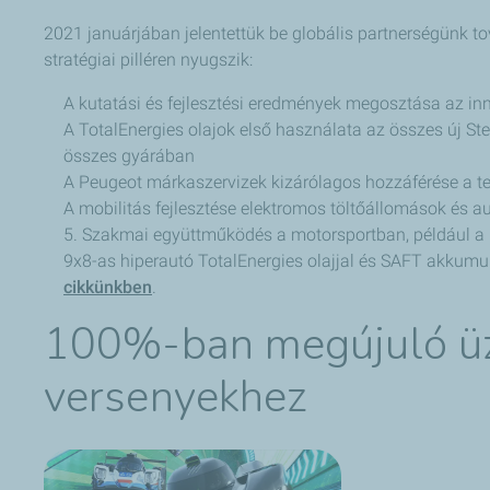
2021 januárjában jelentettük be globális partnerségünk 
stratégiai pilléren nyugszik:
A kutatási és fejlesztési eredmények megosztása az inn
A TotalEnergies olajok első használata az összes új St
összes gyárában
A Peugeot márkaszervizek kizárólagos hozzáférése a te
A mobilitás fejlesztése elektromos töltőállomások és 
5. Szakmai együttműködés a motorsportban, például a 
9x8-as hiperautó TotalEnergies olajjal és SAFT akkumu
cikkünkben
.
100%-ban megújuló ü
versenyekhez