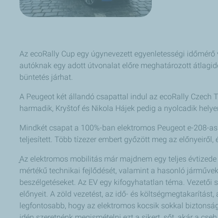
Az ecoRally Cup egy úgynevezett egyenletességi időmérő 
autóknak egy adott útvonalat előre meghatározott átlagidőb
büntetés járhat.
A Peugeot két állandó csapattal indul az ecoRally Czech
harmadik, Kryštof és Nikola Hájek pedig a nyolcadik helye
Mindkét csapat a 100%-ban elektromos Peugeot e-208-assa
teljesített. Több tízezer embert győzött meg az előnyeiről
͈Az elektromos mobilitás már majdnem egy teljes évtizede
mértékű technikai fejlődését, valamint a hasonló járművek
beszélgetéseket. Az EV egy kifogyhatatlan téma. Vezető
előnyeit. A zöld vezetést, az idő- és költségmegtakarítás
legfontosabb, hogy az elektromos kocsik sokkal biztonsá
idén szeretnénk megismételni ezt a sikert, sőt, akár a cseh