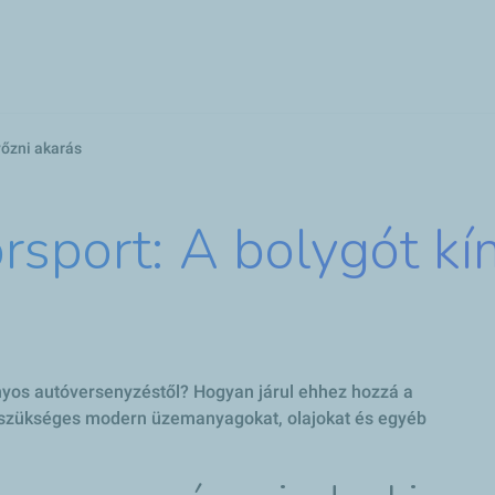
Ugrás
a
tartalomra
yőzni akarás
rsport: A bolygót kí
yos autóversenyzéstől? Hogyan járul ehhez hozzá a
 szükséges modern üzemanyagokat, olajokat és egyéb