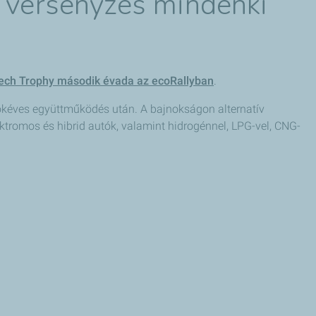
ó versenyzés mindenki
h Trophy második évada az ecoRallyban
.
 sokéves együttműködés után. A bajnokságon alternatív
ktromos és hibrid autók, valamint hidrogénnel, LPG-vel, CNG-