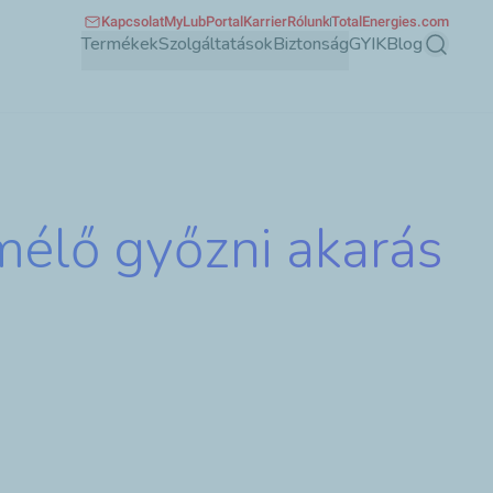
Kapcsolat
MyLubPortal
Karrier
Rólunk
TotalEnergies.com
Termékek
Szolgáltatások
Biztonság
GYIK
Blog
Keresés
mélő győzni akarás