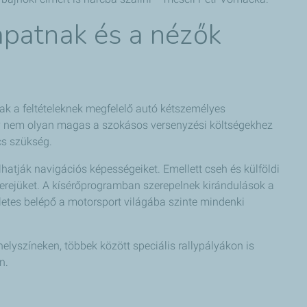
patnak és a nézők
ak a feltételeknek megfelelő autó kétszemélyes
ely nem olyan magas a szokásos versenyzési költségekhez
cs szükség.
hatják navigációs képességeiket. Emellett cseh és külföldi
erejüket. A kísérőprogramban szerepelnek kirándulások a
életes belépő a motorsport világába szinte mindenki
lyszíneken, többek között speciális rallypályákon is
n.