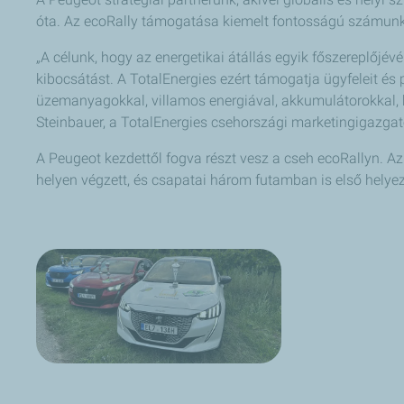
óta. Az ecoRally támogatása kiemelt fontosságú számunk
„A célunk, hogy az energetikai átállás egyik főszereplőjévé 
kibocsátást. A TotalEnergies ezért támogatja ügyfeleit és 
üzemanyagokkal, villamos energiával, akkumulátorokkal, hi
Steinbauer, a TotalEnergies csehországi marketingigazgat
A Peugeot kezdettől fogva részt vesz a cseh ecoRallyn. 
helyen végzett, és csapatai három futamban is első helyezé