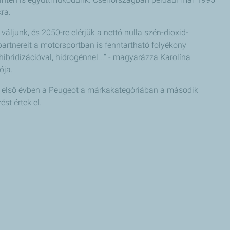
ra.
váljunk, és 2050-re elérjük a nettó nulla szén-dioxid-
partnereit a motorsportban is fenntartható folyékony
bridizációval, hidrogénnel...“ - magyarázza Karolína
ója.
Az első évben a Peugeot a márkakategóriában a második
st értek el.