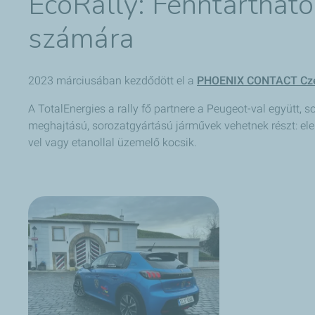
EcoRally: Fenntarthat
számára
2023 márciusában kezdődött el a
PHOENIX CONTACT Czec
A TotalEnergies a rally fő partnere a Peugeot-val együtt,
meghajtású, sorozatgyártású járművek vehetnek részt: ele
vel vagy etanollal üzemelő kocsik.