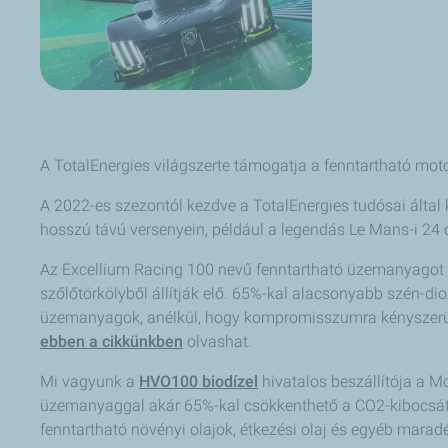
A TotalEnergies világszerte támogatja a fenntartható moto
A 2022-es szezontól kezdve a TotalEnergies tudósai által
hosszú távú versenyein, például a legendás Le Mans-i 24 
Az Excellium Racing 100 nevű fenntartható üzemanyagot 
szőlőtörkölyből állítják elő. 65%-kal alacsonyabb szén-d
üzemanyagok, anélkül, hogy kompromisszumra kényszerülne
ebben a cikkünkben
olvashat.
Mi vagyunk a
HVO100 biodízel
hivatalos beszállítója a M
üzemanyaggal akár 65%-kal csökkenthető a CO2-kibocsátás
fenntartható növényi olajok, étkezési olaj és egyéb mara