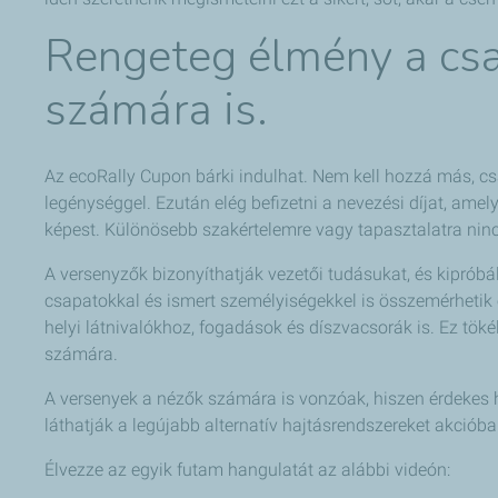
Rengeteg élmény a csa
számára is.
Az ecoRally Cupon bárki indulhat. Nem kell hozzá más, cs
legénységgel. Ezután elég befizetni a nevezési díjat, am
képest. Különösebb szakértelemre vagy tapasztalatra nin
A versenyzők bizonyíthatják vezetői tudásukat, és kipróbál
csapatokkal és ismert személyiségekkel is összemérhetik 
helyi látnivalókhoz, fogadások és díszvacsorák is. Ez tök
számára.
A versenyek a nézők számára is vonzóak, hiszen érdekes he
láthatják a legújabb alternatív hajtásrendszereket akcióba
Élvezze az egyik futam hangulatát az alábbi videón: