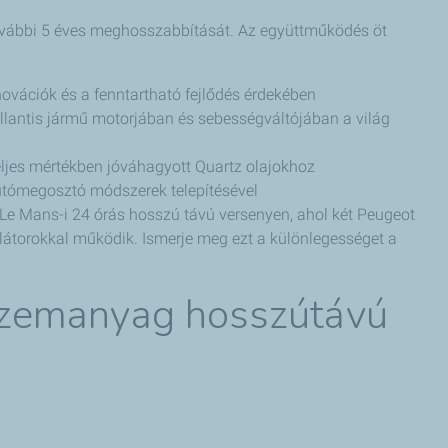
további 5 éves meghosszabbítását. Az együttműködés öt
ovációk és a fenntartható fejlődés érdekében
ellantis jármű motorjában és sebességváltójában a világ
ljes mértékben jóváhagyott Quartz olajokhoz
autómegosztó módszerek telepítésével
Le Mans-i 24 órás hosszú távú versenyen, ahol két Peugeot
látorokkal működik. Ismerje meg ezt a különlegességet a
zemanyag hosszútávú