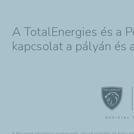
A TotalEnergies és a P
kapcsolat a pályán és a
A Peugeot stratégiai partnerünk, akivel globális és hely