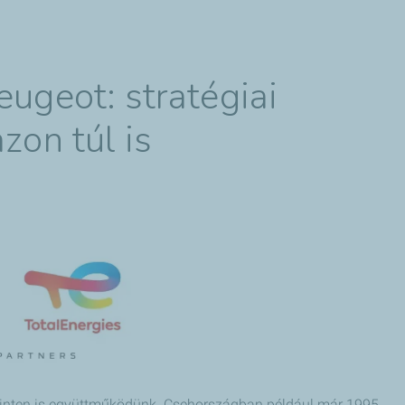
eugeot: stratégiai
zon túl is
i szinten is együttműködünk. Csehországban például már 1995