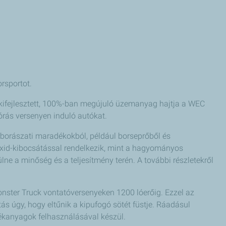
rsportot.
 kifejlesztett, 100%-ban megújuló üzemanyag hajtja a WEC
órás versenyen induló autókat.
borászati maradékokból, például borseprőből és
ioxid-kibocsátással rendelkezik, mint a hagyományos
 a minőség és a teljesítmény terén. A további részletekről
onster Truck vontatóversenyeken 1200 lóerőig. Ezzel az
 úgy, hogy eltűnik a kipufogó sötét füstje. Ráadásul
dékanyagok felhasználásával készül.