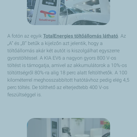
A fotón az egyik
TotalEnergies töltőállomás látható
. Az
„A” és „B” betűk a kijelzőn azt jelentik, hogy a
töltőállomás akár két autót is kiszolgálhat egyszerre
gyorstöltéssel. A KIA EV6 a nagyon gyors 800 V-os
töltést is támogatja, amivel az akkumulátorok a 10%-os
töltöttségről 80%-ra alig 18 perc alatt feltölthetők. A 100
kilométerrel meghosszabbított hatótávhoz pedig elég 4,5
perc töltés. De tölthető az elterjedtebb 400 V-os
feszültséggel is.