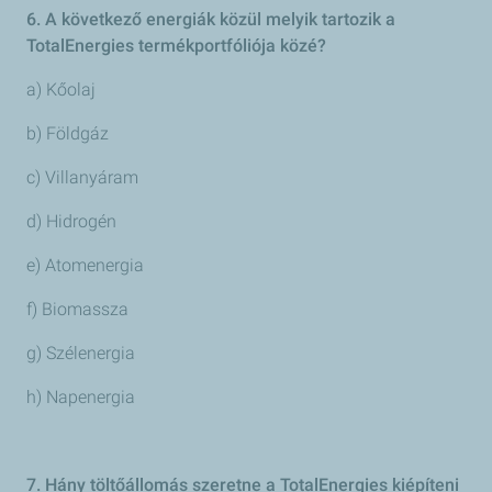
6. A következő energiák közül melyik tartozik a
TotalEnergies termékportfóliója közé?
a) Kőolaj
b) Földgáz
c) Villanyáram
d) Hidrogén
e) Atomenergia
f) Biomassza
g) Szélenergia
h) Napenergia
7. Hány töltőállomás szeretne a TotalEnergies kiépíteni