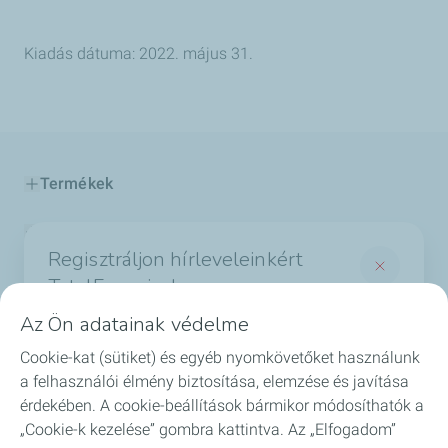
Kiadás dátuma: 2022. május 31.
Termékek
Szolgáltatások
Regisztráljon hírleveleinkért
Biztonság
TotalEnergies!
Az Ön adatainak védelme
GYIK
És értesüljön a legérdekesebb hírekről a
Cookie-kat (sütiket) és egyéb nyomkövetőket használunk
TotalEnergies világából
Blog
a felhasználói élmény biztosítása, elemzése és javítása
*Required fields
érdekében. A cookie-beállítások bármikor módosíthatók a
„Cookie-k kezelése” gombra kattintva. Az „Elfogadom”
*
Email