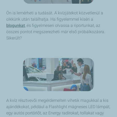
Ön is lemérheti a tudását. A kvízjátékot közvetlenül a
cikkünk után találhatja. Ha figyelemmel kíséri a
blogunkat
, és figyelmesen olvassa a riportunkat, az
összes pontot megszerezheti már első próbálkozásra.
Sikerült?
A kvíz résztvevői megérdemelten vihetik magukkal a kis
ajándékokat, például a Flashlight mágneses LED lámpát,
egy autós portörlőt, az Energy radírokat, tollakat vagy