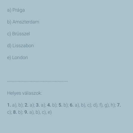
a) Prága
b) Amszterdam
c) Brüsszel
d) Lisszabon
e) London
-----------------------------------------
Helyes válaszok:
1.
a), b);
2.
a);
3.
a);
4.
b);
5.
b);
6.
a), b), c), d), f), g), h);
7.
c);
8.
b);
9.
a), b), c), e)