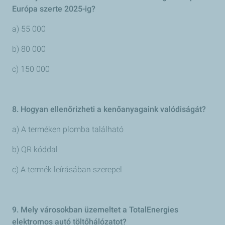
Európa szerte 2025-ig?
a) 55 000
b) 80 000
c) 150 000
8. Hogyan ellenőrizheti a kenőanyagaink valódiságát?
a) A terméken plomba található
b) QR kóddal
c) A termék leírásában szerepel
9. Mely városokban üzemeltet a TotalEnergies
elektromos autó töltőhálózatot?