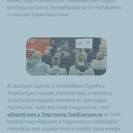
érdekli, hogy a motorolaj és folyadékkezelés hogyan
lehet egyszerűbb és fenntarthatóbb az Ön műhelyében
is, keressen bátran bennünket.
Az autóipari szakma is érdeklődéssel figyelte a
TotalEnergies műszaki prezentációját, amelyben a
TotalEnergies legújabb termékeit és újdonságait
mutattuk be. Talán épp most magyarázzuk, miért
változott meg a Total márka TotalEnergies-re
és miért
kezdtük meg világszerte a hagyományos belsőégésű
motorokba való olajokon kívül a további tiszta energia