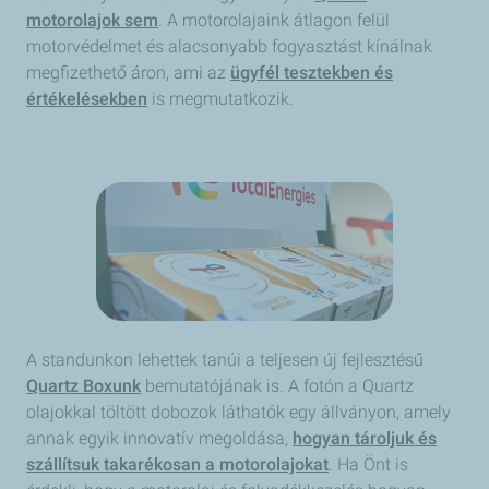
motorolajok sem
. A motorolajaink átlagon felül
motorvédelmet és alacsonyabb fogyasztást kínálnak
megfizethető áron, ami az
ügyfél tesztekben és
értékelésekben
is megmutatkozik.
A standunkon lehettek tanúi a teljesen új fejlesztésű
Quartz Boxunk
bemutatójának is. A fotón a Quartz
olajokkal töltött dobozok láthatók egy állványon, amely
annak egyik innovatív megoldása,
hogyan tároljuk és
szállítsuk takarékosan a motorolajokat
. Ha Önt is