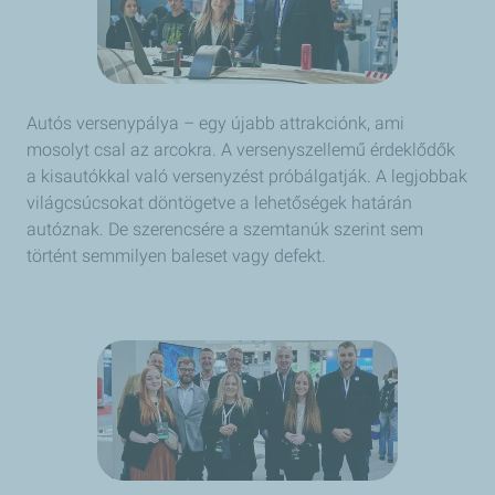
Autós versenypálya – egy újabb attrakciónk, ami
mosolyt csal az arcokra. A versenyszellemű érdeklődők
a kisautókkal való versenyzést próbálgatják. A legjobbak
világcsúcsokat döntögetve a lehetőségek határán
autóznak. De szerencsére a szemtanúk szerint sem
történt semmilyen baleset vagy defekt.