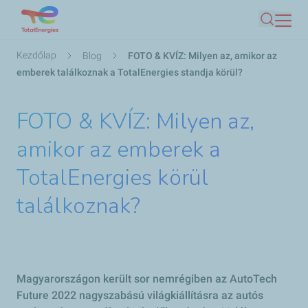
Ugrás
Keresés
a
tartalomra
Morzsa
Kezdőlap
Blog
FOTO & KVÍZ: Milyen az, amikor az
emberek találkoznak a TotalEnergies standja körül?
FOTO & KVÍZ: Milyen az,
amikor az emberek a
TotalEnergies körül
találkoznak?
Magyarországon került sor nemrégiben az AutoTech
Future 2022 nagyszabású világkiállításra az autós