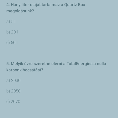
4. Hány liter olajat tartalmaz a Quartz Box
megoldásunk?
a) 5 l
b) 20 l
c) 50 l
5. Melyik évre szeretné elérni a TotalEnergies a nulla
karbonkibocsátást?
a) 2030
b) 2050
c) 2070