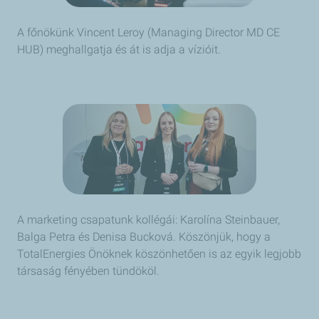
A főnökünk Vincent Leroy (Managing Director MD CE
HUB) meghallgatja és át is adja a vízióit.
A marketing csapatunk kollégái: Karolína Steinbauer,
Balga Petra és Denisa Bucková. Köszönjük, hogy a
TotalEnergies Önöknek köszönhetően is az egyik legjobb
társaság fényében tündököl.