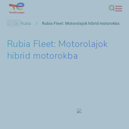
Ugrás
Keresés
a
tartalomra
Morzsa
...
Rubia
Rubia Fleet: Motorolajok hibrid motorokba
Rubia Fleet: Motorolajok
hibrid motorokba
Kezdőlap
>
Gépjárműolajok
>
Fedezze fel a
termékeinket
>
Közlekedés
>
Rubia
> Rubia Fleet
Rubia
Fleet