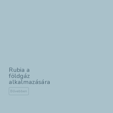
Rubia Fleet
Rubia Fuel
Clean-Shield
Economy
technológiával
Bővebben
Bővebben
Rubia a
földgáz
alkalmazására
Bővebben