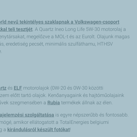
ld nevű tekintélyes szaklapnak a Volkswagen-csoport
al teli tesztjét
. A Quartz Ineo Long Life 5W-30 motorolaj a
enytársakat, megelőzve a MOL-t és az Eurolt. Olajunk magas
ás, eredetiség pecsét, minimális szulfáthamu, HTHSV
.
rtz
és
ELF
motorolajok (0W-20 és 0W-30 közötti
zem előtt tartó olajok. Kenőanyagaink és hajtóműolajaink
árművek szegmensében a
Rubia
termékek állnak az élen.
ajelemzési szolgáltatása
is egyre népszerűbb és fontosabb.
 mögé, amikor ellátogatott a TotalEnergies belgiumi
eg a
kirándulásról készült fotókat
!