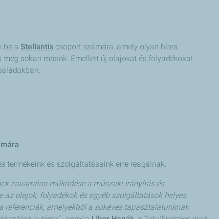
k be a
Stellantis
csoport számára, amely olyan híres
és még sokan mások. Emellett új olajokat és folyadékokat
saládokban.
zámára
és termékeink és szolgáltatásaink erre reagálnak.
pek zavartalan működése a műszaki irányítás és
e az olajok, folyadékok és egyéb szolgáltatások helyes
 a referenciák, amelyekből a sokéves tapasztalatunknak
kkentése is téma“
- sorolja
Libor Hanák
, a TotalEnergies ipari