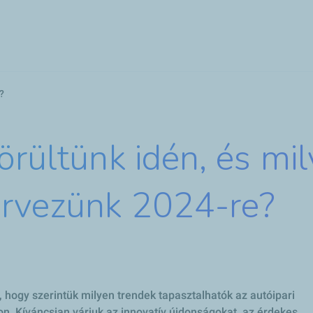
Ugrás
a
tartalomra
?
örültünk idén, és mi
ervezünk 2024-re?
 hogy szerintük milyen trendek tapasztalhatók az autóipari
on. Kíváncsian várjuk az innovatív újdonságokat, az érdekes