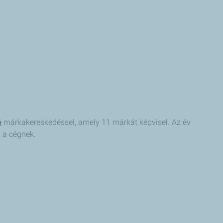
ó
márkakereskedéssel, amely 11 márkát képvisel. Az év
k a cégnek.