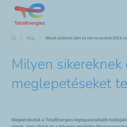
Morzsa
Blog
Minek örültünk idén és mit tervezünk 2024-re
Milyen sikereknek 
meglepetéseket t
Megkérdeztük a TotalEnergies legtapasztaltabb kollégáit,
olajok, ipari olajok és a bitumen területén Magyarország