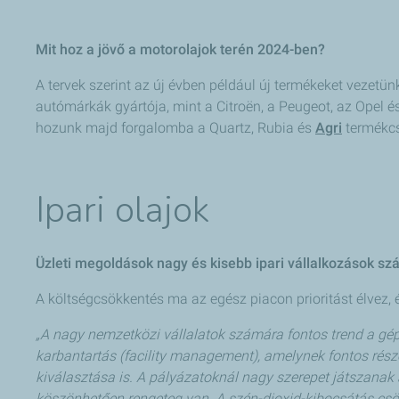
Mit hoz a jövő a motorolajok terén 2024-ben?
A tervek szerint az új évben például új termékeket vezetün
autómárkák gyártója, mint a Citroën, a Peugeot, az Opel 
hozunk majd forgalomba a Quartz, Rubia és
Agri
termékc
Ipari olajok
Üzleti megoldások nagy és kisebb ipari vállalkozások s
A költségcsökkentés ma az egész piacon prioritást élvez, 
„A nagy nemzetközi vállalatok számára fontos trend a gé
karbantartás (facility management), amelynek fontos rész
kiválasztása is. A pályázatoknál nagy szerepet játszanak
köszönhetően rengeteg van. A szén-dioxid-kibocsátás csö