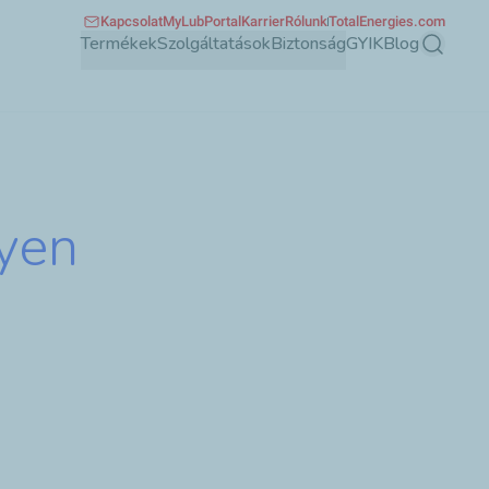
Kapcsolat
MyLubPortal
Karrier
Rólunk
TotalEnergies.com
Termékek
Szolgáltatások
Biztonság
GYIK
Blog
Keresés
lyen