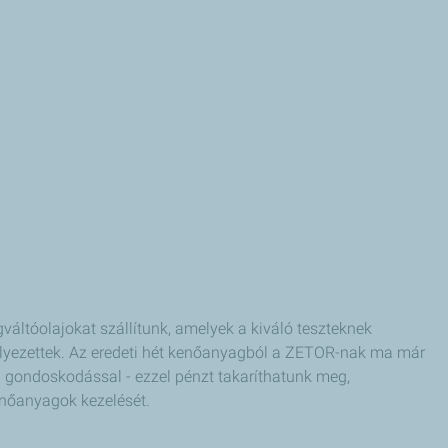
váltóolajokat szállítunk, amelyek a kiváló teszteknek
élyezettek. Az eredeti hét kenőanyagból a ZETOR-nak ma már
gondoskodással - ezzel pénzt takaríthatunk meg,
enőanyagok kezelését.