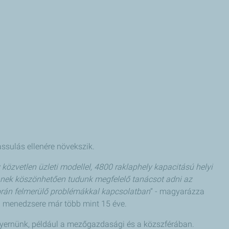
ssulás ellenére növekszik.
közvetlen üzleti modellel, 4800 raklaphely kapacitású helyi
 Ennek köszönhetően tudunk megfelelő tanácsot adni az
orán felmerülő problémákkal kapcsolatban
“ - magyarázza
ési menedzsere már több mint 15 éve.
gnyernünk, például a mezőgazdasági és a közszférában.