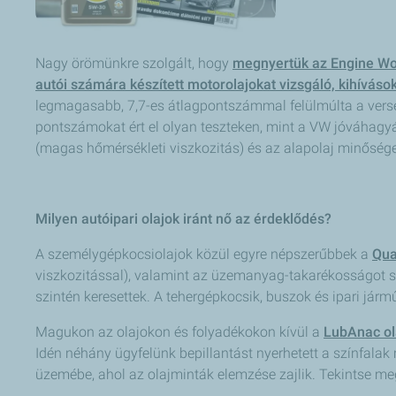
Nagy örömünkre szolgált, hogy
megnyertük az Engine Wor
autói számára készített motorolajokat vizsgáló, kihívásokk
legmagasabb, 7,7-es átlagpontszámmal felülmúlta a vers
pontszámokat ért el olyan teszteken, mint a VW jóváhagy
(magas hőmérsékleti viszkozitás) és az alapolaj minősége
Milyen autóipari olajok iránt nő az érdeklődés?
A személygépkocsiolajok közül egyre népszerűbbek a
Qua
viszkozitással), valamint az üzemanyag-takarékosságot s
szintén keresettek. A tehergépkocsik, buszok és ipari j
Magukon az olajokon és folyadékokon kívül a
LubAnac ol
Idén néhány ügyfelünk bepillantást nyerhetett a színfalak
üzemébe, ahol az olajminták elemzése zajlik. Tekintse m