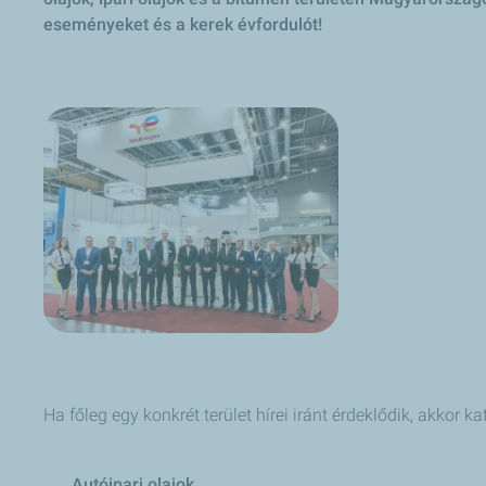
eseményeket és a kerek évfordulót!
Ha főleg egy konkrét terület hírei iránt érdeklődik, akkor k
Autóipari olajok