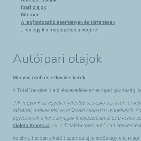
Ipari olajok
Bitumen
A legfontosabb események és történések
... és egy kis meglepetés a végére!
Autóipari olajok
Magyar, cseh és szlovák sikerek
A TotalEnergies piaci részesedése az európai gazdasági la
„
Mi vagyunk az egyetlen jelentős szereplő a piacon, amely 
raktárral, értékesítési és műszaki csapattal rendelkezik.
ügyfeleknek a kenőanyagok kiválasztásával és a kenés s
Violeta Kmetova
, aki a TotalEnergies autóipari értékesít
Az elmúlt évben sikerült számos új jelentős ügyfelet me