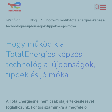
Ugrás
Keresés
a
tartalomra
Morzsa
Kezdőlap
Blog
hogy-mukodik-totalenergies-kepzes-
technologiai-ujdonsagok-tippek-es-jo-moka
Hogy működik a
TotalEnergies képzés:
technológiai újdonságok,
tippek és jó móka
A TotalEnergiesnél nem csak olaj értékesítésével
foglalkozunk. Fontos számunkra a megfelelő