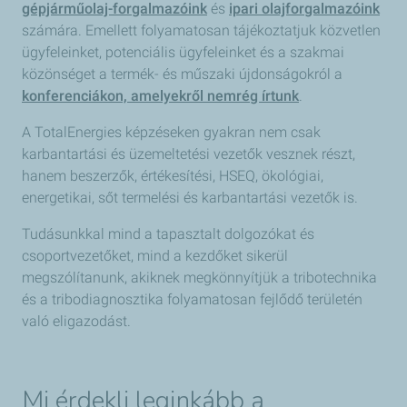
gépjárműolaj-forgalmazóink
és
ipari olajforgalmazóink
számára. Emellett folyamatosan tájékoztatjuk közvetlen
ügyfeleinket, potenciális ügyfeleinket és a szakmai
közönséget a termék- és műszaki újdonságokról a
konferenciákon, amelyekről nemrég írtunk
.
A TotalEnergies képzéseken gyakran nem csak
karbantartási és üzemeltetési vezetők vesznek részt,
hanem beszerzők, értékesítési, HSEQ, ökológiai,
energetikai, sőt termelési és karbantartási vezetők is.
Tudásunkkal mind a tapasztalt dolgozókat és
csoportvezetőket, mind a kezdőket sikerül
megszólítanunk, akiknek megkönnyítjük a tribotechnika
és a tribodiagnosztika folyamatosan fejlődő területén
való eligazodást.
Mi érdekli leginkább a