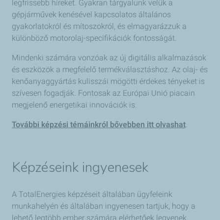
legfrissebb híreket. Gyakran tárgyalunk velük a
gépjárművek kenésével kapcsolatos általános
gyakorlatokról és mítoszokról, és elmagyarázzuk a
különböző motorolaj-specifikációk fontosságát.
Mindenki számára vonzóak az új digitális alkalmazások
és eszközök a megfelelő termékválasztáshoz. Az olaj- és
kenőanyaggyártás kulisszái mögötti érdekes tényeket is
szívesen fogadják. Fontosak az Európai Unió piacain
megjelenő energetikai innovációk is.
További képzési témáinkról bővebben itt olvashat
.
Képzéseink ingyenesek
A TotalEnergies képzéseit általában ügyfeleink
munkahelyén és általában ingyenesen tartjuk, hogy a
lehető legtöbb ember számára elérhetőek legyenek.