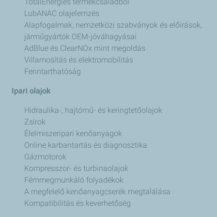
TotalEnergies termékcsaládból
LubANAC olajelemzés
Alapfogalmak, nemzetközi szabványok és előírások,
járműgyártók OEM-jóváhagyásai
AdBlue és ClearNOx mint megoldás
Villamosítás és elektromobilitás
Fenntarthatóság
Ipari olajok
Hidraulika-, hajtómű- és keringtetőolajok
Zsírok
Élelmiszeripari kenőanyagok
Online karbantartás és diagnosztika
Gázmotorok
Kompresszor- és turbinaolajok
Fémmegmunkáló folyadékok
A megfelelő kenőanyagcserék megtalálása
Kompatibilitás és keverhetőség