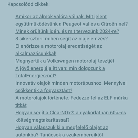
Kapcsolódó cikkek:
Amikor az álmok valóra válnak. Mit jelent
együttműködésünk a Peugeot-val és a Citroën-nel?
Minek örültünk idén, és mit tervezünk 2024-re?
3 sikersztori: miben segít az olajelemzés?
Ellenőrizze a motorolaj eredetiségét az
alkalmazásunkkal!
Megnyertük a Volkswagen motorolaj-tesztjét
A jövő energiája itt van: min dolgozunk a
TotalEnergies-nél?
Innovatív olajok minden motortípushoz. Mennyivel
csökkentik a fogyasztást?
A motorolajok története. Fedezze fel az ELF márka
titkát
Hogyan segít a ClearNOx® a gyakorlatban 60%-os
költségmegtakarítással?
Hogyan válasszuk ki a megfelelő olajat az
autónkba? Tanácsok a szakembereiktől