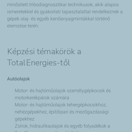
minősített tribodiagnosztikai technikusok, akik alapos
ismeretekkel és gyakorlati tapasztalattal rendelkeznek a
gépek olaj- és egyéb kenőanyagmintákkal történő
elemzése terén.
Képzési témakörök a
TotalEnergies-től
Autóolajok
Motor- és hajtóműolajok személygépkocsik és
motorkerékpárok számára
Motor- és hajtóműolajok tehergépkocsikhoz,
nehézgépekhez, építőipari és mezőgazdasági
gépekhez
Zsírok, hidraulikaolajok és egyéb folyadékok a