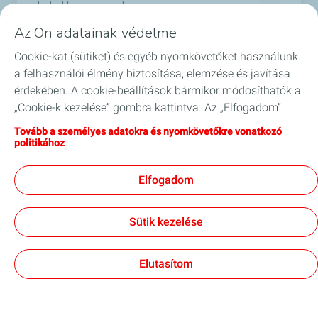
TotalEnergies!
Termékek
Az Ön adatainak védelme
És értesüljön a legérdekesebb hírekről a
Cookie-kat (sütiket) és egyéb nyomkövetőket használunk
Szolgáltatások
TotalEnergies világából
a felhasználói élmény biztosítása, elemzése és javítása
*Required fields
érdekében. A cookie-beállítások bármikor módosíthatók a
Biztonság
„Cookie-k kezelése” gombra kattintva. Az „Elfogadom”
*
Email
gombra kattintva hozzájárul valamennyi cookie
GYIK
Tovább a személyes adatokra és nyomkövetőkre vonatkozó
tárolásához. Amennyiben az „Elutasítom” gombra kattint,
politikához
csak a webhely megfelelő működéséhez szükséges
Blog
I agree to receive commercial information by
technikai cookie-kat használjuk. További információkért
*
email.
Elfogadom
látogasson el a „Személyes adatokra és nyomkövetőkre
vonatkozó politika” oldalra.
Legal mentions
Sütik kezelése
Kapcsolat
Jogi impresszum
Általános szerződési feltételek
Akadálymentesség
Oldaltérkép
Adatvédelmi és süti (Cookie) szabályzat
Cookies
Elutasítom
Subscribe
TotalEnergies 2026