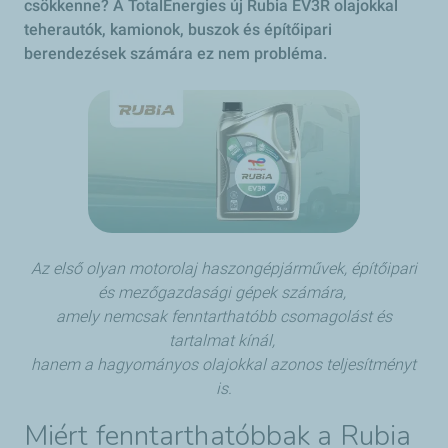
csökkenne? A TotalEnergies új Rubia EV3R olajokkal
teherautók, kamionok, buszok és építőipari
berendezések számára ez nem probléma.
Az első olyan motorolaj haszongépjárművek, építőipari
és mezőgazdasági gépek számára,
amely nemcsak fenntarthatóbb csomagolást és
tartalmat kínál,
hanem a hagyományos olajokkal azonos teljesítményt
is.
Miért fenntarthatóbbak a Rubia