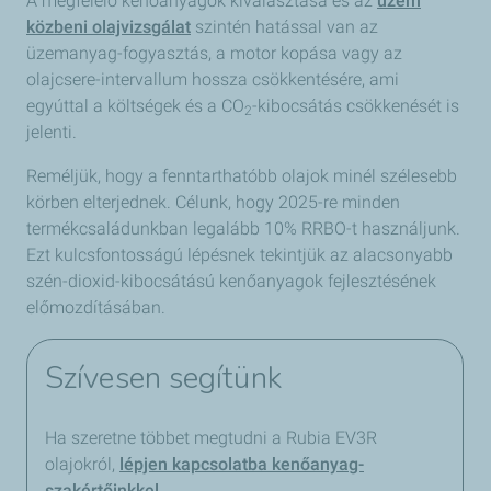
A megfelelő kenőanyagok kiválasztása és az
üzem
közbeni olajvizsgálat
szintén hatással van az
üzemanyag-fogyasztás, a motor kopása vagy az
olajcsere-intervallum hossza csökkentésére, ami
egyúttal a költségek és a CO
-kibocsátás csökkenését is
2
jelenti.
Reméljük, hogy a fenntarthatóbb olajok minél szélesebb
körben elterjednek. Célunk, hogy 2025-re minden
termékcsaládunkban legalább 10% RRBO-t használjunk.
Ezt kulcsfontosságú lépésnek tekintjük az alacsonyabb
szén-dioxid-kibocsátású kenőanyagok fejlesztésének
előmozdításában.
Szívesen segítünk
Ha szeretne többet megtudni a Rubia EV3R
olajokról,
lépjen kapcsolatba kenőanyag-
szakértőinkkel
.