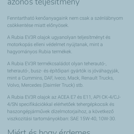
azonos teljesítmény
Fenntartható kenőanyagaink nem csak a szénlábnyom
csökkentése miatt előnyösek.
A Rubia EV3R olajok ugyanolyan teljesítményt és
motorkopás elleni védelmet nyújtanak, mint a
hagyományos Rubia termékek.
A Rubia EV3R termékcsaládot olyan teherautó-,
teherautó-, busz- és építőipari gyártók is jóváhagyják,
mint a Cummins, DAF, Iveco, Mack, Renault Trucks,
Volvo, Mercedes (Daimler Truck) stb.
A Rubia EV3R olajok az ACEA E7 és E11, API CK-4/CJ-
4/SN specifikációkkal elérhetőek tehergépkocsik és
haszongépjárművek dízelmotorjaihoz, a következő
viszkozitási tartományokban: SAE 15W-40, 10W-30.
Miért és hogy érdemes