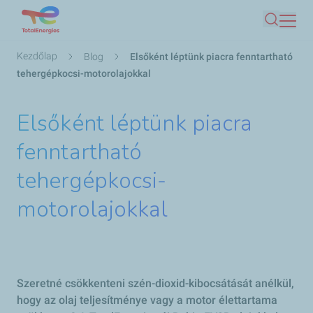
Ugrás
Keresés
a
tartalomra
Morzsa
Kezdőlap
Blog
Elsőként léptünk piacra fenntartható
tehergépkocsi-motorolajokkal
Elsőként léptünk piacra
fenntartható
tehergépkocsi-
motorolajokkal
Szeretné csökkenteni szén-dioxid-kibocsátását anélkül,
hogy az olaj teljesítménye vagy a motor élettartama