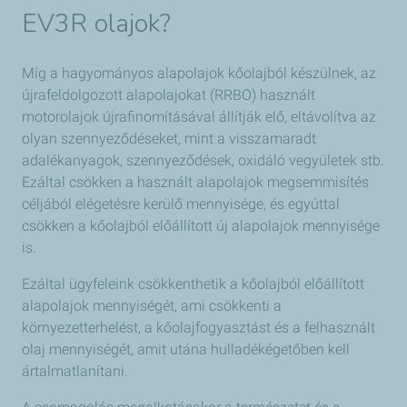
EV3R olajok?
Míg a hagyományos alapolajok kőolajból készülnek, az
újrafeldolgozott alapolajokat (RRBO) használt
motorolajok újrafinomításával állítják elő, eltávolítva az
olyan szennyeződéseket, mint a visszamaradt
adalékanyagok, szennyeződések, oxidáló vegyületek stb.
Ezáltal csökken a használt alapolajok megsemmisítés
céljából elégetésre kerülő mennyisége, és egyúttal
csökken a kőolajból előállított új alapolajok mennyisége
is.
Ezáltal ügyfeleink csökkenthetik a kőolajból előállított
alapolajok mennyiségét, ami csökkenti a
környezetterhelést, a kőolajfogyasztást és a felhasznált
olaj mennyiségét, amit utána hulladékégetőben kell
ártalmatlanítani.