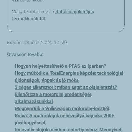
Vagy tekintse meg a
Rubia olajok teljes
termékkínálatát
.
Kiadás dátuma: 2024. 10. 29.
Olvasson tovább:
Hogyan helyettesíthető a PFAS az iparban?
Hogy működik a TotalEnergies képzés: technológiai
újdonságok, tippek és jó móka
3 céges sikersztori: miben segít az olajelemzés?
Ellenőrizze a motorolaj eredetiségét
alkalmazásunkkal
Megnyertük a Volkswagen motorolaj-tesztjét
Rubia: A motorolajok nehézsúlyú bajnoka 200+
jóváhagyással
Innovatív olajok minden motortípushoz. Mennyivel