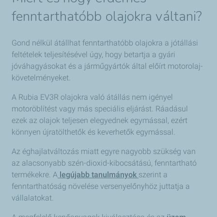
fenntarthatóbb olajokra váltani?
Gond nélkül átállhat fenntarthatóbb olajokra a jótállási
feltételek teljesítésével úgy, hogy betartja a gyári
jóváhagyásokat és a járműgyártók által előírt motorolaj-
követelményeket.
A Rubia EV3R olajokra való átállás nem igényel
motoröblítést vagy más speciális eljárást. Ráadásul
ezek az olajok teljesen elegyednek egymással, ezért
könnyen újratölthetők és keverhetők egymással.
Az éghajlatváltozás miatt egyre nagyobb szükség van
az alacsonyabb szén-dioxid-kibocsátású, fenntartható
termékekre. A
legújabb tanulmányok
szerint a
fenntarthatóság növelése versenyelőnyhöz juttatja a
vállalatokat.