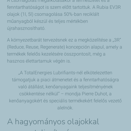
A csomagolás megalkotásakor a természetet és a
fenntarthatóságot is szem előtt tartottuk. A Rubia EV3R
olajok (1l, 5l) csomagolása 50%-ban reciklált
műanyagból készül és teljes mértékben
újrahasznosítható.
A környezetbarát tervezésnek ez a megközelítése a „3R”
(Reduce, Reuse, Regenerate) koncepción alapul, amely a
termékek felelős kezelésére összpontosít, még a
hasznos élettartamuk végén is.
„A TotalEnergies Lubrifiants-nél elkötelezetten
támogatjuk a piaci átmenetet és a fenntarhatóságra
való átállást, kenőanyagaink teljesítményének
csökkentése nélkül” – mondja Pierre Duhot, a
kenőanyagokért és speciális termékekért felelős vezető
alelnök.
A hagyományos olajokkal